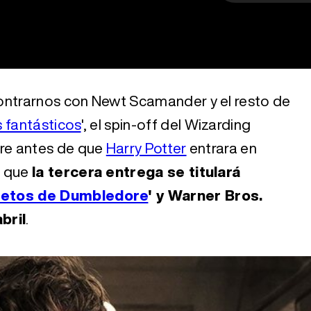
ontrarnos con Newt Scamander y el resto de
 fantásticos
', el spin-off del Wizarding
re antes de que
Harry Potter
entrara en
ó que
la tercera entrega se titulará
cretos de Dumbledore
' y Warner Bros.
bril
.