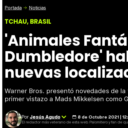
Portada
Noticias
TCHAU, BRASIL
'Animales Fantás
Dumbledore' hab
nuevas localiza
Warner Bros. presentó novedades de la t
primer vistazo a Mads Mikkelsen como G
Por
Jesús Agudo
8 de Octubre 2021 | 12
El redactor más veterano de esta web. Palomitero y fan de qu