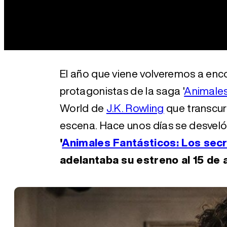
El año que viene volveremos a enc
protagonistas de la saga '
Animales
World de
J.K. Rowling
que transcur
escena. Hace unos días se desvel
'
Animales Fantásticos: Los se
adelantaba su estreno al 15 de a