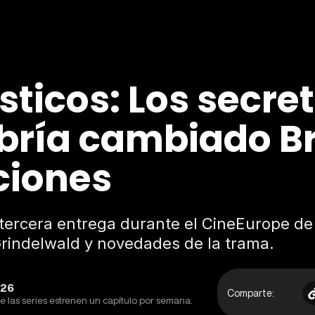
ticos: Los secre
ría cambiado Br
ciones
ercera entrega durante el CineEurope de 
rindelwald y novedades de la trama.
:26
Comparte:
e las series estrenen un capítulo por semana.