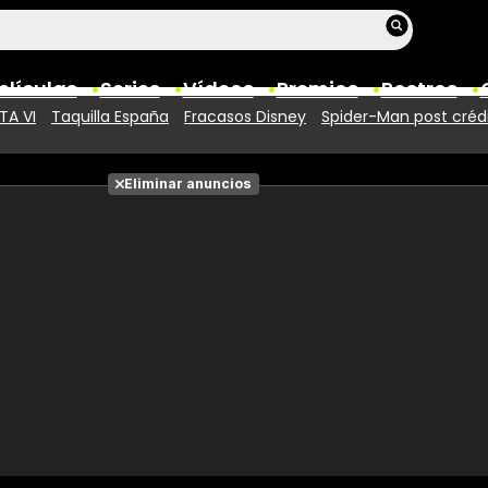
elículas
Series
Vídeos
Premios
Rostros
TA VI
Taquilla España
Fracasos Disney
Spider-Man post créd
Películas
Eliminar anuncios
Fotos
Entradas