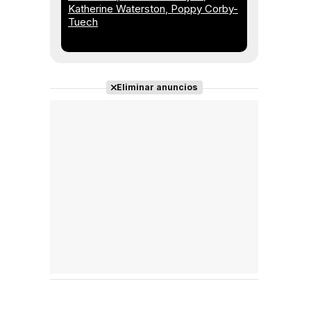
Katherine Waterston
Poppy Corby-
Tuech
Eliminar anuncios