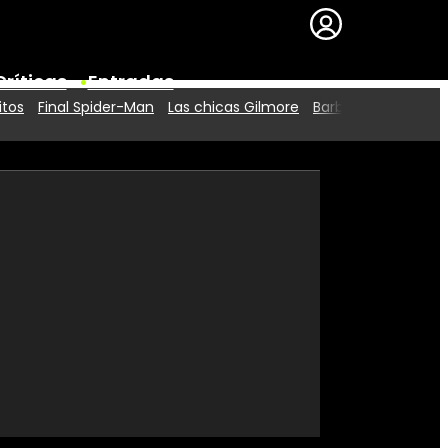
Críticas
Entradas
itos
Final Spider-Man
Las chicas Gilmore
Barbie 2
Series
Premios