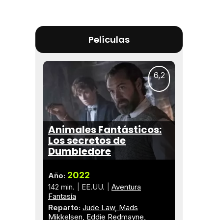
Películas
6,2
Animales Fantásticos:
Los secretos de
Dumbledore
2022
Año:
142 min.
EE.UU.
Aventura
Fantasía
Reparto:
Jude Law
Mads
Mikkelsen
Eddie Redmayne