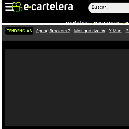
Noticias
Cartelera
P
TENDENCIAS
Spring Breakers 2
Más que rivales
X Men
G
Noticias
Cartelera
Vídeos
Taquilla
Rostros
Críticas