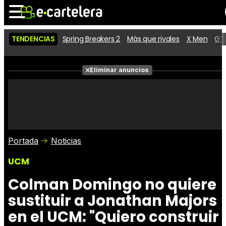
TENDENCIAS
Spring Breakers 2
Más que rivales
X Men
GTA
Noticias
Cartelera
Películas
Eliminar anuncios
Series
Vídeos
Taquilla
Fotos
Premios
Rostros
Críticas
Entradas
Portada
Noticias
UCM
Colman Domingo no quiere
sustituir a Jonathan Majors
en el UCM: "Quiero construir