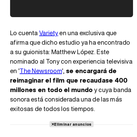
Tráiler en español de 'La isla olvidada'
Tráiler 'Vida perra' (2026)
Lo cuenta
Variety
en una exclusiva que
afirma que dicho estudio ya ha encontrado
a su guionista: Matthew López. Este
Tráiler Oficial en VOSE 'The Audacity'
nominado al Tony con experiencia televisiva
en '
The Newsroom
',
se encargará de
Tráiler en español 'Outcome' (2026)
reimaginar el film que recaudase 400
millones en todo el mundo
y cuya banda
sonora está considerada una de las más
Tráiler 'Do Not Enter' (2026)
exitosas de todos los tiempos.
Eliminar anuncios