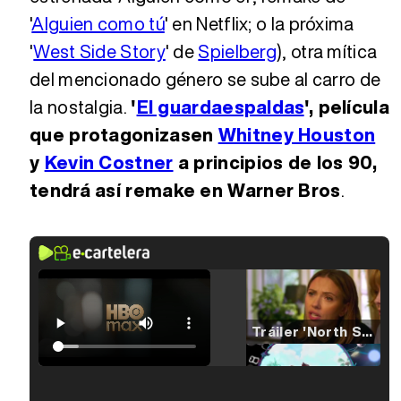
'
Alguien como tú
' en Netflix; o la próxima
'
West Side Story
' de
Spielberg
), otra mítica
del mencionado género se sube al carro de
la nostalgia.
'
El guardaespaldas
', película
que protagonizasen
Whitney Houston
y
Kevin Costner
a principios de los 90,
tendrá así remake en Warner Bros
.
Tráiler 'North Star' (2023)