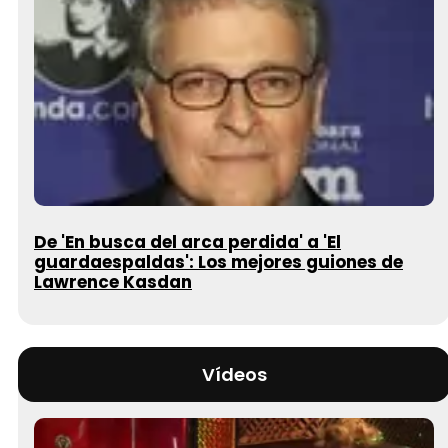
De 'En busca del arca perdida' a 'El
guardaespaldas': Los mejores guiones de
Lawrence Kasdan
Vídeos