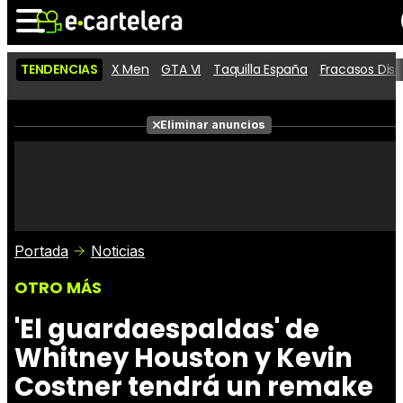
TENDENCIAS
X Men
GTA VI
Taquilla España
Fracasos Dis
Noticias
Cartelera
Películas
Eliminar anuncios
Series
Vídeos
Taquilla
Fotos
Premios
Rostros
Críticas
Entradas
Portada
Noticias
OTRO MÁS
'El guardaespaldas' de
Whitney Houston y Kevin
Costner tendrá un remake