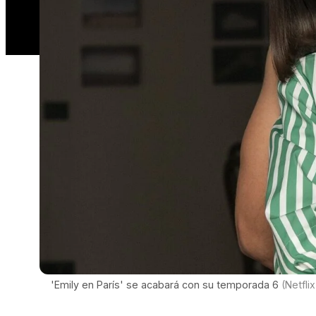
'Emily en París' se acabará con su temporada 6
(Netflix