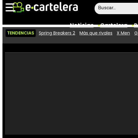
Noticias
Cartelera
P
TENDENCIAS
Spring Breakers 2
Más que rivales
X Men
G
Noticias
Cartelera
Vídeos
Taquilla
Rostros
Críticas