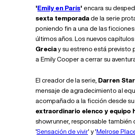
'
Emily en París
'
encara su despedi
sexta temporada
de la serie pro
poniendo fin a una de las ficcione
últimos años. Los nuevos capítulo
Grecia
y su estreno está previsto
a Emily Cooper a cerrar su aventur
El creador de la serie,
Darren Sta
mensaje de agradecimiento al equip
acompañado a la ficción desde su
extraordinario elenco y equipo h
showrunner, responsable también d
'
Sensación de vivir
' y '
Melrose Plac