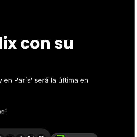
lix con su
en París' será la última en
ne”