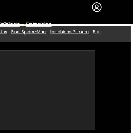
Críticas
Entradas
itos
Final Spider-Man
Las chicas Gilmore
Barbie 2
Series
Premios