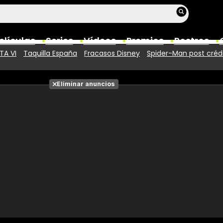
elículas
Series
Vídeos
Premios
Rostros
TA VI
Taquilla España
Fracasos Disney
Spider-Man post créd
Películas
Eliminar anuncios
Fotos
Entradas