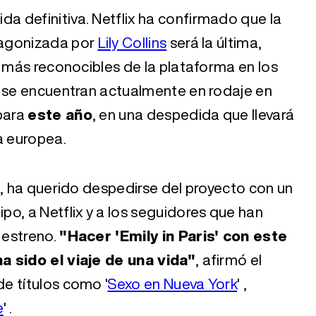
da definitiva. Netflix ha confirmado que la
tagonizada por
Lily Collins
será la última,
s más reconocibles de la plataforma en los
s se encuentran actualmente en rodaje en
 para
este año
, en una despedida que llevará
a europea.
r
, ha querido despedirse del proyecto con un
o, a Netflix y a los seguidores que han
 estreno.
"Hacer 'Emily in Paris' con este
a sido el viaje de una vida"
, afirmó el
e títulos como '
Sexo en Nueva York
' ,
e
'
.