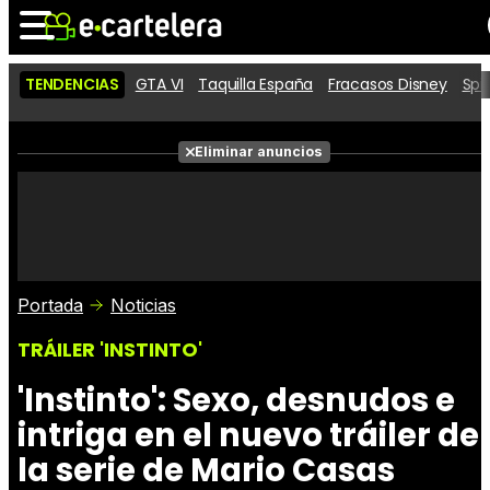
TENDENCIAS
GTA VI
Taquilla España
Fracasos Disney
Spi
Noticias
Cartelera
Películas
Eliminar anuncios
Series
Vídeos
Taquilla
Fotos
Premios
Rostros
Críticas
Entradas
Portada
Noticias
TRÁILER 'INSTINTO'
'Instinto': Sexo, desnudos e
intriga en el nuevo tráiler de
la serie de Mario Casas