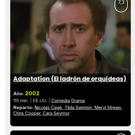
7,3
Adaptation (El ladrón de orquídeas)
2002
Año:
115 min.
EE.UU.
Comedia
Drama
Reparto:
Nicolas Cage
Tilda Swinton
Meryl Streep
Chris Cooper
Cara Seymor