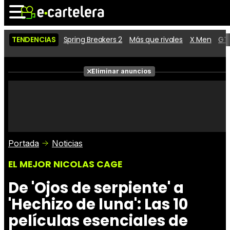
TENDENCIAS
Spring Breakers 2
Más que rivales
X Men
GTA
Noticias
Cartelera
Películas
Eliminar anuncios
Series
Vídeos
Taquilla
Fotos
Premios
Rostros
Críticas
Entradas
Portada
Noticias
EL MEJOR NICOLAS CAGE
De 'Ojos de serpiente' a
'Hechizo de luna': Las 10
películas esenciales de