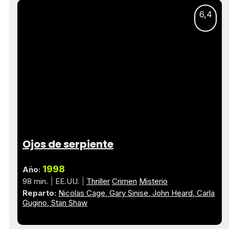
6,4
Ojos de serpiente
1998
Año:
98 min.
EE.UU.
Thriller
Crimen
Misterio
Reparto:
Nicolas Cage
Gary Sinise
John Heard
Carla
Gugino
Stan Shaw