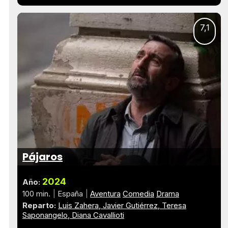
7,1
Pájaros
2024
Año:
100 min.
España
Aventura
Comedia
Drama
Reparto:
Luis Zahera
Javier Gutiérrez
Teresa
Saponangelo
Diana Cavallioti