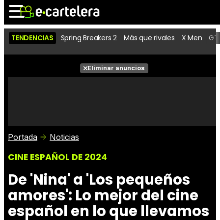
TENDENCIAS
Spring Breakers 2
Más que rivales
X Men
GTA
Noticias
Cartelera
Películas
Eliminar anuncios
Series
Vídeos
Taquilla
Fotos
Premios
Rostros
Críticas
Entradas
Portada
Noticias
CINE ESPAÑOL DE 2024
De 'Nina' a 'Los pequeños
amores': Lo mejor del cine
español en lo que llevamos