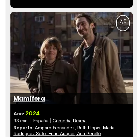
7,0
Mamífera
2024
Año:
93 min.
España
Comedia
Drama
Reparto:
Amparo Fernández
Ruth Llopis
María
Rodríguez Soto
Enric Auquer
Ann Perelló