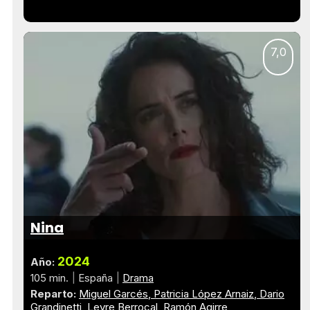
7,0
Nina
2024
Año:
105 min.
España
Drama
Reparto:
Miguel Garcés
Patricia López Arnaiz
Dario
Grandinetti
Leyre Berrocal
Ramón Agirre