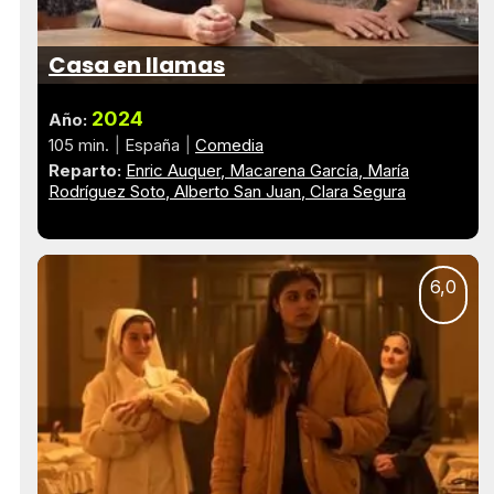
Casa en llamas
2024
Año:
105 min.
España
Comedia
Reparto:
Enric Auquer
Macarena García
María
Rodríguez Soto
Alberto San Juan
Clara Segura
6,0