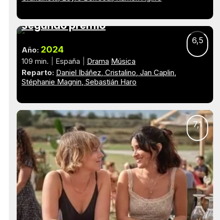
Segundo premio
6,5
2024
Año:
109 min.
España
Drama
Música
Reparto:
Daniel Ibáñez
Cristalino
Jan Caplin
Stéphanie Magnin
Sebastián Haro
7,1