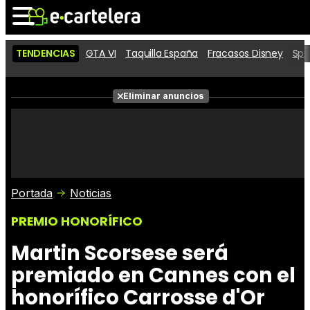
TENDENCIAS
GTA VI
Taquilla España
Fracasos Disney
Spi
Noticias
Cartelera
Películas
Eliminar anuncios
Series
Vídeos
Taquilla
Fotos
Premios
Rostros
Críticas
Entradas
Portada
Noticias
PREMIO HONORÍFICO
Martin Scorsese será
premiado en Cannes con el
honorífico Carrosse d'Or