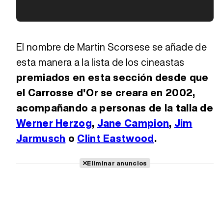
Tráiler 'Vida perra' (2026)
El nombre de Martin Scorsese se añade de
esta manera a la lista de los cineastas
premiados en esta sección desde que
Tráiler Oficial en VOSE 'The Audacity'
el Carrosse d'Or se creara en 2002,
acompañando a personas de la talla de
Tráiler en español 'Outcome' (2026)
Werner Herzog
,
Jane Campion
,
Jim
Jarmusch
o
Clint Eastwood
.
Tráiler 'Do Not Enter' (2026)
Eliminar anuncios