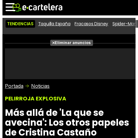
TENDENCIAS
Taquilla España
Fracasos Disney
Spider-Man 
Noticias
Cartelera
Películas
Eliminar anuncios
Series
Vídeos
Taquilla
Fotos
Premios
Rostros
Críticas
Entradas
Portada
Noticias
PELIRROJA EXPLOSIVA
Más allá de 'La que se
avecina': Los otros papeles
de Cristina Castaño