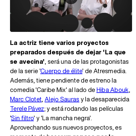
Loaded
:
Unmute
8.98%
La actriz tiene varios proyectos
preparados después de dejar 'La que
se avecina'
, será una de las protagonistas
de la serie '
Cuerpo de élite
' de Atresmedia.
Además, tiene pendiente de estreno la
comedia 'Caribe Mix' al lado de
Hiba Abouk
,
Marc Clotet
,
Alejo Sauras
y la desaparecida
Terele Pávez
; y está rodando las películas
'
Sin filtro
' y 'La mancha negra'.
Aprovechando sus nuevos proyectos, es