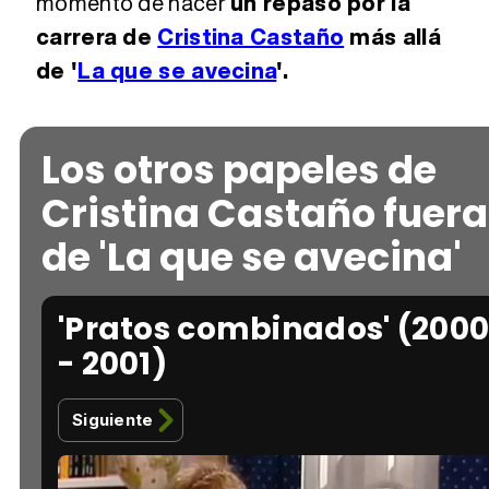
momento de hacer
un repaso por la
carrera de
Cristina Castaño
más allá
de '
La que se avecina
'.
Los otros papeles de
Cristina Castaño fuera
de 'La que se avecina'
'Pratos combinados' (200
- 2001)
Siguiente