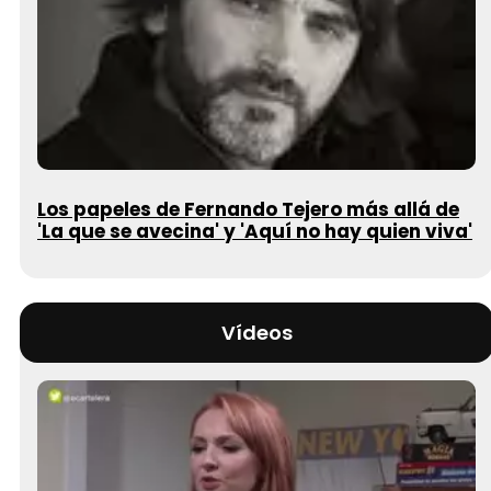
Los papeles de Fernando Tejero más allá de
'La que se avecina' y 'Aquí no hay quien viva'
Vídeos