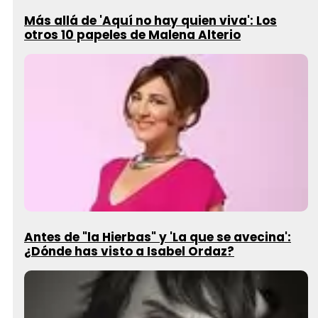
Más allá de 'Aquí no hay quien viva': Los
otros 10 papeles de Malena Alterio
Antes de "la Hierbas" y 'La que se avecina':
¿Dónde has visto a Isabel Ordaz?