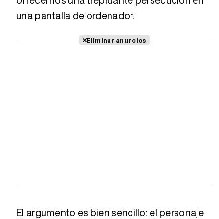
ofrecernos una trepidante persecución en
Tráiler 'Do Not Enter' (2026)
una pantalla de ordenador.
Eliminar anuncios
El argumento es bien sencillo: el personaje