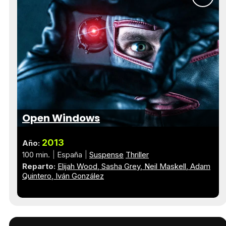
Open Windows
2013
Año:
100 min.
España
Suspense
Thriller
Reparto:
Elijah Wood
Sasha Grey
Neil Maskell
Adam
Quintero
Iván González