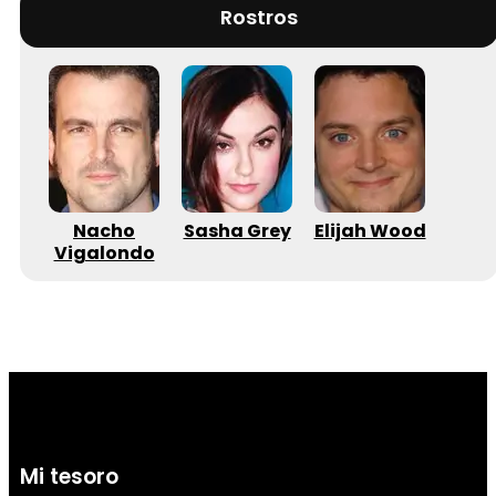
Rostros
Nacho
Sasha Grey
Elijah Wood
Vigalondo
Mi tesoro