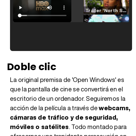
Tráiler 'North Star' (2023)
Tráiler en español de 'La isla olvidada'
Tráiler 'Vida perra' (2026)
Doble clic
La original premisa de 'Open Windows' es
Tráiler Oficial en VOSE 'The Audacity'
que la pantalla de cine se convertirá en el
escritorio de un ordenador. Seguiremos la
acción de la película a través de
webcams,
Tráiler en español 'Outcome' (2026)
cámaras de tráfico y de seguridad,
móviles o satélites
. Todo montado para