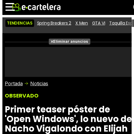
TENDENCIAS
Spring Breakers 2
X Men
GTA VI
Taquilla Es
Noticias
Cartelera
Películas
Eliminar anuncios
Series
Vídeos
Taquilla
Fotos
Premios
Rostros
Críticas
Entradas
Portada
Noticias
OBSERVADO
Primer teaser póster de
'Open Windows', lo nuevo de
Nacho Vigalondo con Elijah