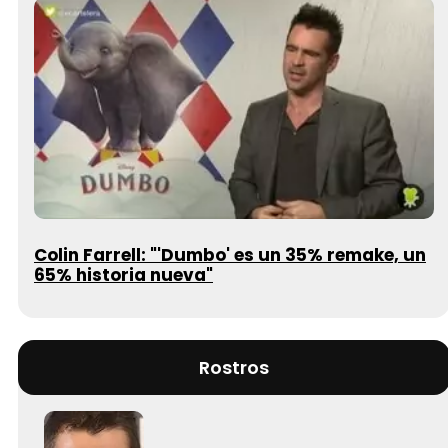
Colin Farrell: "'Dumbo' es un 35% remake, un
65% historia nueva"
Rostros