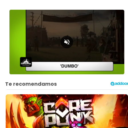
Loaded
:
Unmute
13.13%