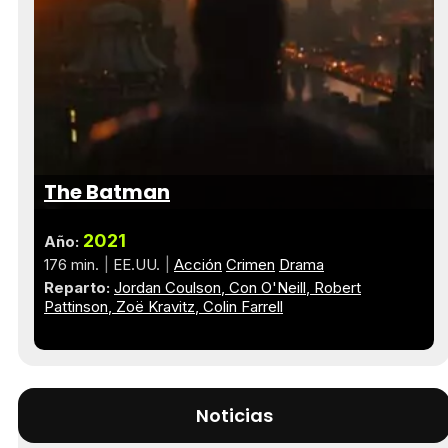
The Batman
2021
Año:
176 min.
EE.UU.
Acción
Crimen
Drama
Reparto:
Jordan Coulson
Con O'Neill
Robert
Pattinson
Zoë Kravitz
Colin Farrell
Noticias