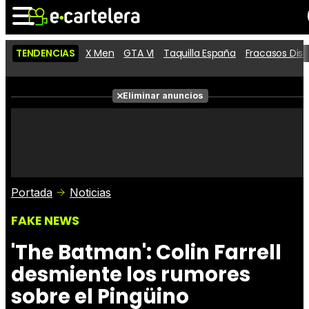
TENDENCIAS
X Men
GTA VI
Taquilla España
Fracasos Dis
Noticias
Cartelera
Películas
Eliminar anuncios
Series
Vídeos
Taquilla
Fotos
Premios
Rostros
Críticas
Entradas
Portada
Noticias
FAKE NEWS
'The Batman': Colin Farrell
desmiente los rumores
sobre el Pingüino