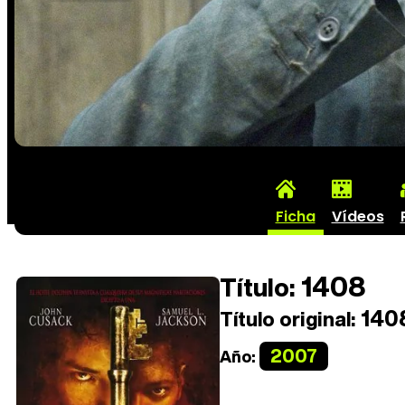
Ficha
Vídeos
1408
Título:
140
Título original:
2007
Año: