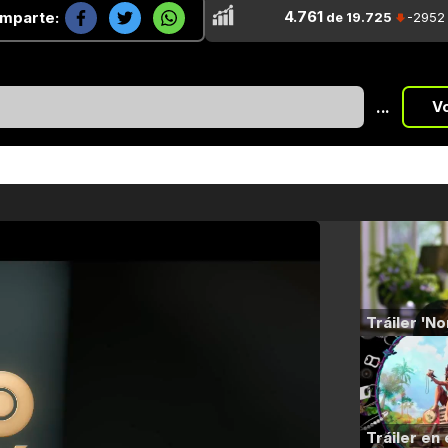
4.761
mparte:
de 19.725
-2952
...
V