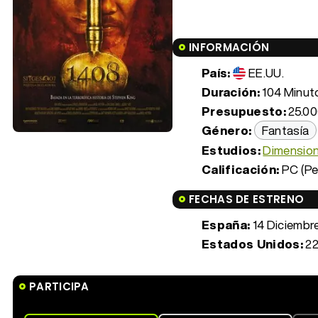
INFORMACIÓN
País:
EE.UU.
Duración:
104 Minuto
Presupuesto:
25.00
Género:
Fantasía
Estudios:
Dimension
Calificación:
PC (Pe
FECHAS DE ESTRENO
España:
14 Diciembr
Estados Unidos:
22
PARTICIPA