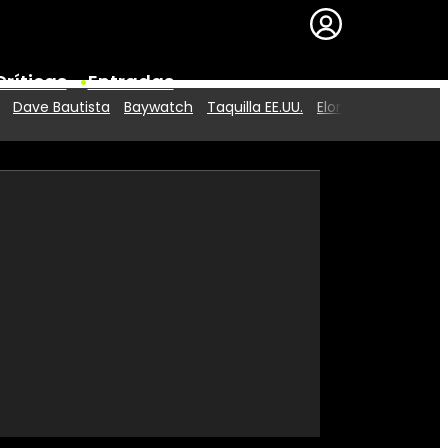
Críticas
Entradas
Dave Bautista
Baywatch
Taquilla EE.UU.
Elon Musk
Series
Premios