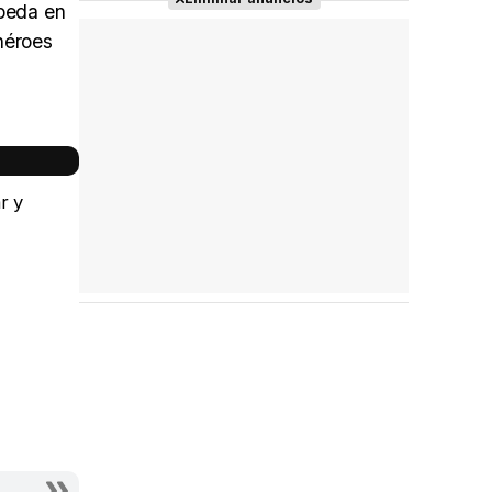
speda en
héroes
r y