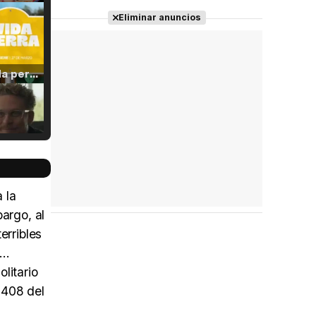
Eliminar anuncios
Tráiler 'Vida perra' (2026)
Tráiler Oficial en VOSE 'The Audacity'
 la
argo, al
erribles
Tráiler en español 'Outcome' (2026)
..
litario
1408 del