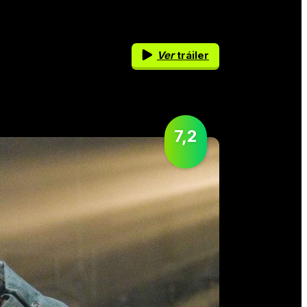
Ver
tráiler
7,2