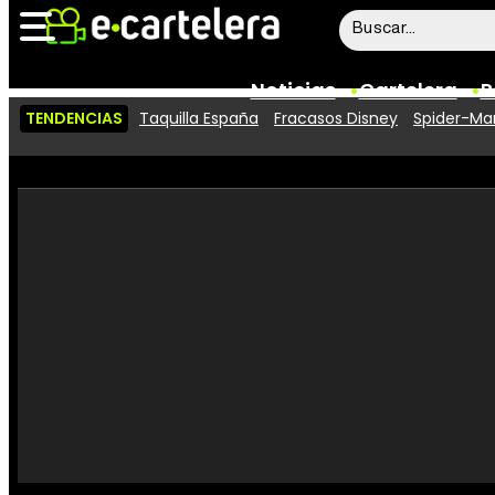
Noticias
Cartelera
P
TENDENCIAS
Taquilla España
Fracasos Disney
Spider-Man
Noticias
Cartelera
Vídeos
Taquilla
Rostros
Críticas