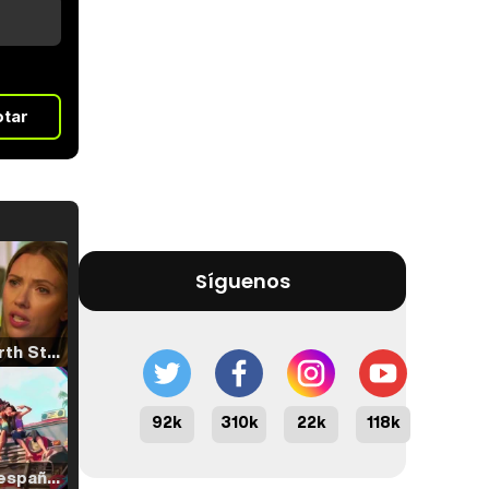
otar
Síguenos
Tráiler 'North Star' (2023)
92k
310k
22k
118k
Tráiler en español de 'La isla olvidada'