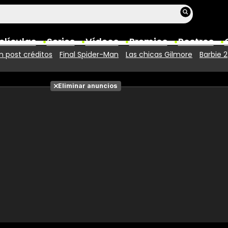
elículas
Series
Vídeos
Premios
Rostros
 post créditos
Final Spider-Man
Las chicas Gilmore
Barbie 2
Películas
Eliminar anuncios
Fotos
Entradas