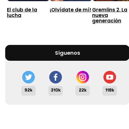
El club de la
¡Olvídate de mí!
Gremlins 2. La
lucha
nueva
generación
Síguenos
92k
310k
22k
118k