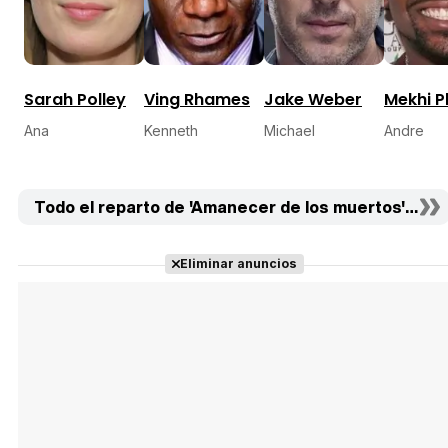
Sarah Polley
Ving Rhames
Jake Weber
Mekhi P
Ana
Kenneth
Michael
Andre
Todo el reparto de 'Amanecer de los muertos' (17)
Eliminar anuncios