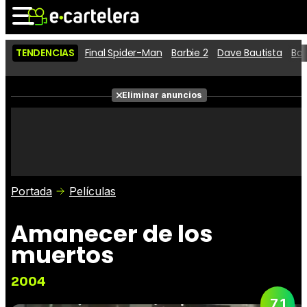
TENDENCIAS
Final Spider-Man
Barbie 2
Dave Bautista
Ba
Noticias
Cartelera
Eliminar anuncios
Series
Vídeos
Fotos
Premios
Críticas
Entradas
Portada
Películas
Amanecer de los
muertos
2004
7,1