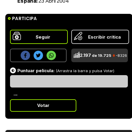
España:
23 Abril 2004
PARTICIPA
Seguir
Escribir crítica
12.197
de 19.725
-8326
Puntuar película:
(Arrastra la barra y pulsa Votar)
...
Votar