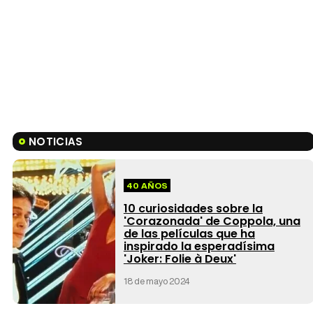
NOTICIAS
40 AÑOS
10 curiosidades sobre la
'Corazonada' de Coppola, una
de las películas que ha
inspirado la esperadísima
'Joker: Folie à Deux'
18 de mayo 2024