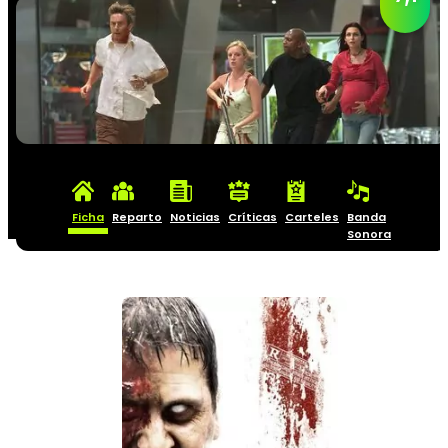
Ficha
Reparto
Noticias
Críticas
Carteles
Banda
Sonora