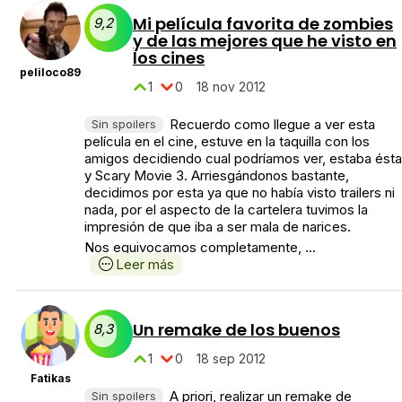
Mi película favorita de zombies
9,2
y de las mejores que he visto en
los cines
peliloco89
1
0
18 nov 2012
Recuerdo como llegue a ver esta
Sin spoilers
película en el cine, estuve en la taquilla con los
amigos decidiendo cual podríamos ver, estaba ésta
y Scary Movie 3. Arriesgándonos bastante,
decidimos por esta ya que no había visto trailers ni
nada, por el aspecto de la cartelera tuvimos la
impresión de que iba a ser mala de narices.
Nos equivocamos completamente, ...
Leer más
Un remake de los buenos
8,3
1
0
18 sep 2012
Fatikas
A priori, realizar un remake de
Sin spoilers