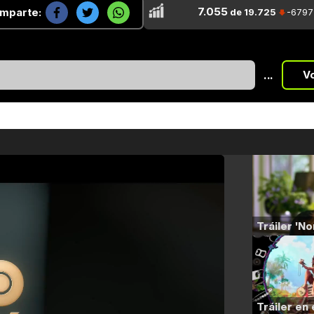
7.055
mparte:
de 19.725
-6797
...
V