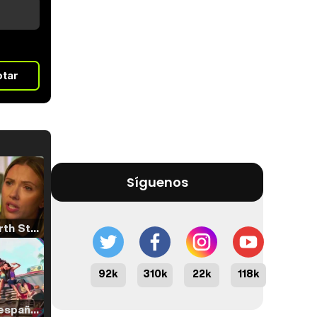
otar
Síguenos
Tráiler 'North Star' (2023)
92k
310k
22k
118k
Tráiler en español de 'La isla olvidada'