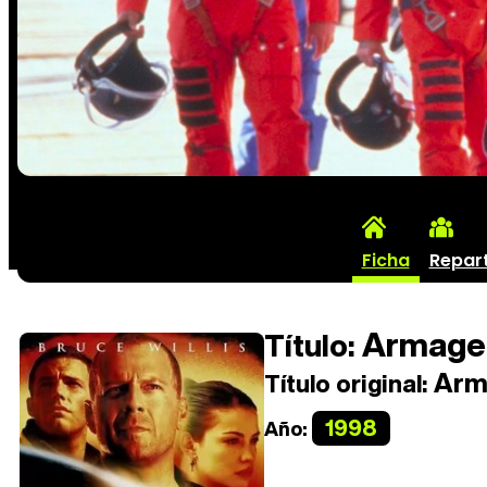
Ficha
Repar
Armage
Título:
Arm
Título original:
1998
Año: