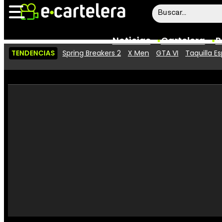
Noticias
Cartelera
P
TENDENCIAS
Spring Breakers 2
X Men
GTA VI
Taquilla E
Noticias
Cartelera
Vídeos
Taquilla
Rostros
Críticas