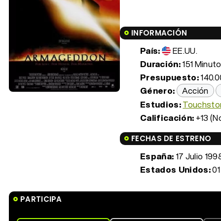
INFORMACIÓN
País:
EE.UU.
Duración:
151 Minuto
Presupuesto:
140.0
Género:
Acción
Estudios:
Touchston
Calificación:
+13 (N
FECHAS DE ESTRENO
España:
17 Julio 199
Estados Unidos:
01
PARTICIPA