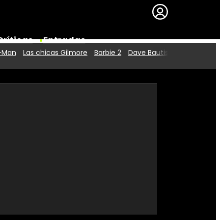
Críticas
Entradas
r-Man
Las chicas Gilmore
Barbie 2
Dave Bautista
Series
Premios