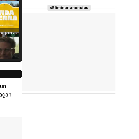
Eliminar anuncios
Tráiler 'Vida perra' (2026)
Tráiler Oficial en VOSE 'The Audacity'
 un
hagan
Tráiler en español 'Outcome' (2026)