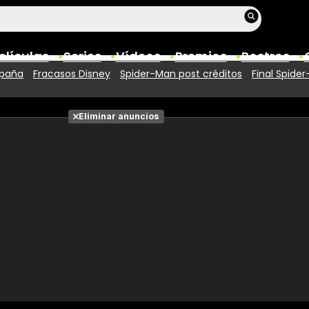
elículas
Series
Vídeos
Premios
Rostros
spaña
Fracasos Disney
Spider-Man post créditos
Final Spide
Películas
Eliminar anuncios
Fotos
Entradas