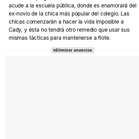
acude a la escuela pública, donde es enamorará del
ex-novio de la chica más popular del colegio. Las
chicas comenzarán a hacer la vida imposible a
Cady, y ésta no tendrá otro remedio que usar sus
Tráiler Oficial en VOSE 'The Audacity'
mismas tácticas para mantenerse a flote.
Eliminar anuncios
Tráiler en español 'Outcome' (2026)
Tráiler 'Do Not Enter' (2026)