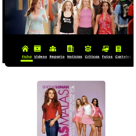
Ficha
Vídeos
Reparto
Noticias
Críticas
Fotos
Carteles