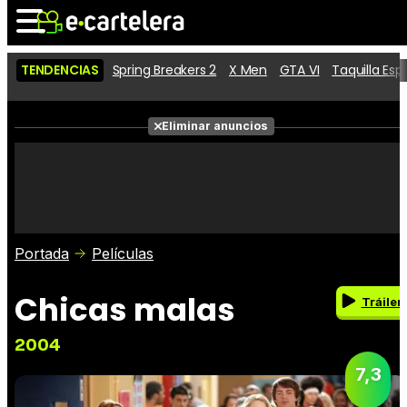
TENDENCIAS
Spring Breakers 2
X Men
GTA VI
Taquilla Es
Noticias
Cartelera
Eliminar anuncios
Series
Vídeos
Fotos
Premios
Críticas
Entradas
Portada
Películas
Chicas malas
Tráiler
2004
7,3