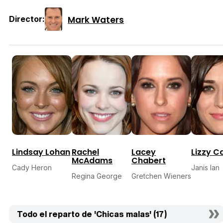
Mark Waters
Director:
Lindsay Lohan
Rachel
Lacey
Lizzy C
McAdams
Chabert
Cady Heron
Janis Ian
Regina George
Gretchen Wieners
Todo el reparto de 'Chicas malas' (17)