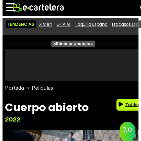
TENDENCIAS
X Men
GTA VI
Taquilla España
Fracasos Dis
Noticias
Cartelera
Películas
Eliminar anuncios
Series
Vídeos
Taquilla
Fotos
Premios
Rostros
Críticas
Entradas
Portada
Películas
Cuerpo abierto
Tráiler
2022
7,0