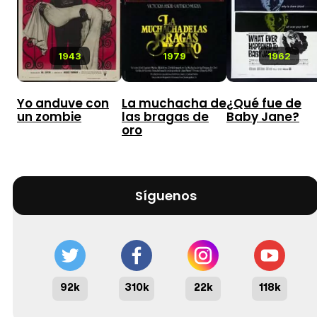
1943
1979
1962
Yo anduve con
La muchacha de
¿Qué fue de
un zombie
las bragas de
Baby Jane?
oro
Síguenos
92k
310k
22k
118k