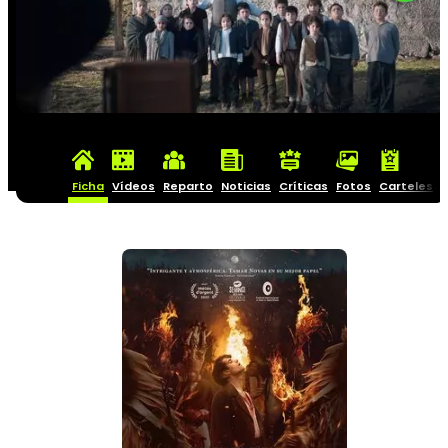
Ficha
Vídeos
Reparto
Noticias
Críticas
Fotos
Carteles