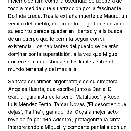
invierno sentirá cómo la oscuridad se apodera de
Tráiler Oficial en VOSE 'The Audacity'
todo a medida que su atracción por la fascinante
Dorinda crece. Tras la extraña muerte de Mauro, un
vecino del pueblo, encontrado colgado de un árbol,
su espíritu parece quedar en libertad y a la busca
Tráiler en español 'Outcome' (2026)
de un cuerpo que le permita seguir con su
existencia. Los habitantes del pueblo se dejarán
dominar por la superstición, a la vez que Miguel
comenzará a cuestionarse los límites entre el
mundo terrenal y del más allá.
Tráiler 'Do Not Enter' (2026)
Se trata del primer largometraje de su directora,
Ángeles Huerta, que escribe junto a Daniel D.
García, guionista de la serie 'Matalobos', y Xosé
Luis Méndez Ferrín. Tamar Novas ('El desorden que
dejas', 'Fariña'), ganador del Goya a mejor actor
revelación por 'Ma Adentro', protagoniza la cinta
interpretando a Miguel, y comparte pantalla con un