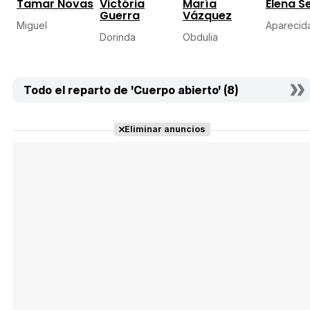
Tamar Novas
Victória
María
Elena Se
Guerra
Vázquez
Miguel
Aparecid
Dorinda
Obdulia
Todo el reparto de 'Cuerpo abierto' (8)
Eliminar anuncios