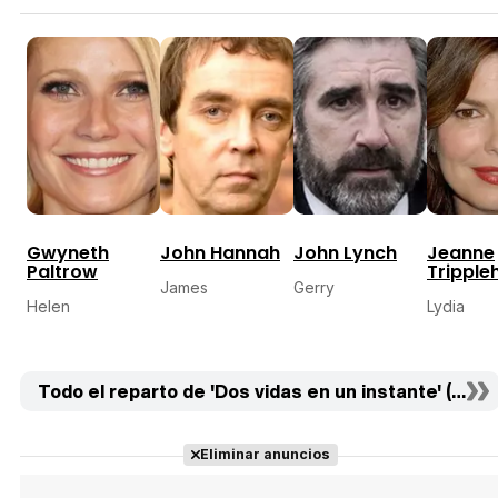
Gwyneth
John Hannah
John Lynch
Jeanne
Paltrow
Tripple
James
Gerry
Helen
Lydia
Todo el reparto de 'Dos vidas en un instante' (13)
Eliminar anuncios