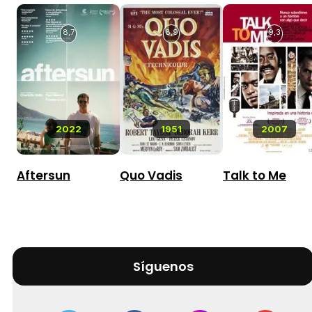
8,7
8,9
9,3
2022
1951
2007
Aftersun
Quo Vadis
Talk to Me
Síguenos