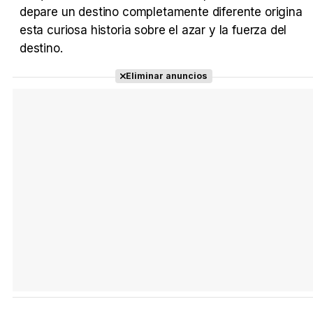
depare un destino completamente diferente origina
esta curiosa historia sobre el azar y la fuerza del
destino.
Tráiler Oficial en VOSE 'The Audacity'
Eliminar anuncios
Tráiler en español 'Outcome' (2026)
Tráiler 'Do Not Enter' (2026)