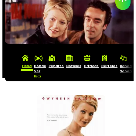
Ficha
Dónde
Reparto
Noticias
Críticas
Carteles
Banda
Ver
Sonora
Beta