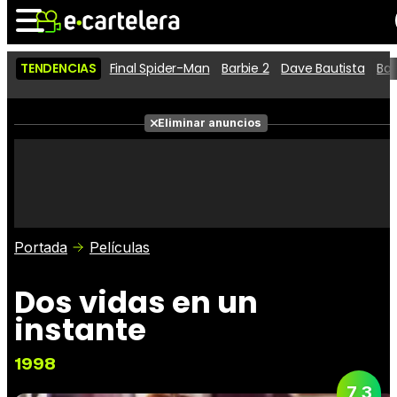
TENDENCIAS
Final Spider-Man
Barbie 2
Dave Bautista
Ba
Noticias
Cartelera
Películas
Eliminar anuncios
Series
Vídeos
Taquilla
Fotos
Premios
Rostros
Críticas
Entradas
Portada
Películas
Dos vidas en un
instante
1998
7,3