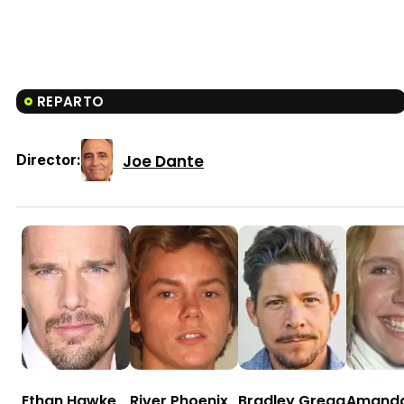
REPARTO
Joe Dante
Director:
Ethan Hawke
River Phoenix
Bradley Gregg
Amand