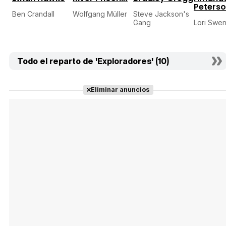
Peters
Ben Crandall
Wolfgang Müller
Steve Jackson's
Gang
Lori Swe
Todo el reparto de 'Exploradores' (10)
Eliminar anuncios