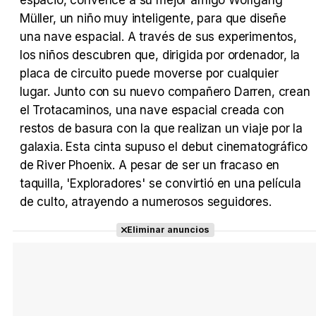
espacio, convence a su mejor amigo Wolfgang
Müller, un niño muy inteligente, para que diseñe
una nave espacial. A través de sus experimentos,
Tráiler Oficial en VOSE 'The Audacity'
los niños descubren que, dirigida por ordenador, la
placa de circuito puede moverse por cualquier
lugar. Junto con su nuevo compañero Darren, crean
el Trotacaminos, una nave espacial creada con
Tráiler en español 'Outcome' (2026)
restos de basura con la que realizan un viaje por la
galaxia. Esta cinta supuso el debut cinematográfico
de River Phoenix. A pesar de ser un fracaso en
taquilla, 'Exploradores' se convirtió en una película
de culto, atrayendo a numerosos seguidores.
Tráiler 'Do Not Enter' (2026)
Eliminar anuncios