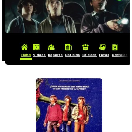
Ficha
Vídeos
Reparto
Noticias
Críticas
Fotos
Carteles