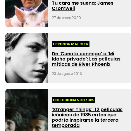
Tu cara me suena: James
Cromwell
27 de enero 2020
LEYENDA MALDITA
De 'Cuenta conmigo' a 'Mi
Idaho privado': Las películas
míticas de River Phoenix
23 de agosto 2018
DISECCIONANDO 1985
'Stranger Things': 12 películas
icónicas de 1985 en las que
podría inspirarse la tercera
temporada