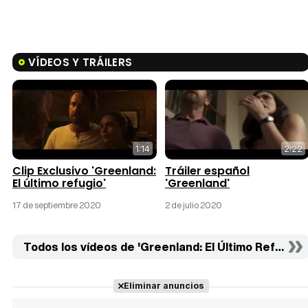
VÍDEOS Y TRÁILERS
1:14
2:22
Clip Exclusivo 'Greenland:
Tráiler español
El último refugio'
'Greenland'
17 de septiembre 2020
2 de julio 2020
Todos los vídeos de 'Greenland: El Último Refugio' (
Eliminar anuncios