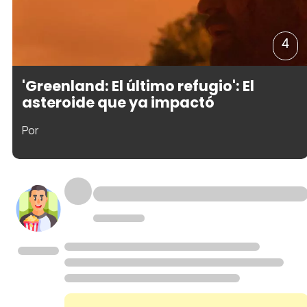
4
'Greenland: El último refugio': El
asteroide que ya impactó
Por