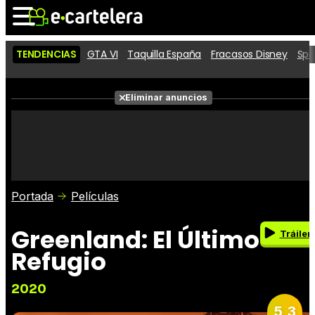
TENDENCIAS
GTA VI
Taquilla España
Fracasos Disney
Spi
Noticias
Cartelera
Eliminar anuncios
Series
Vídeos
Fotos
Premios
Críticas
Entradas
Portada
Películas
Greenland: El Último
Tráiler
Refugio
2020
5,3