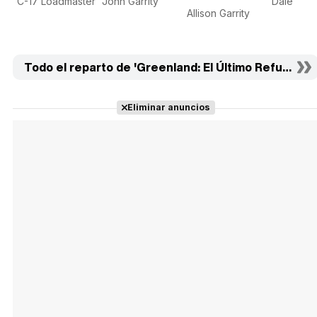
C-17 Loadmaster
John Garrity
Dale
Allison Garrity
Todo el reparto de 'Greenland: El Último Refugio' (2
Eliminar anuncios