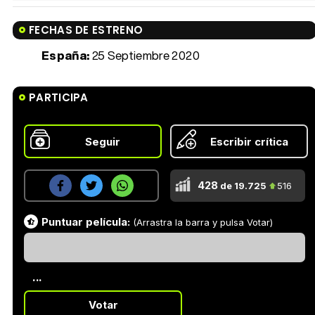
FECHAS DE ESTRENO
España:
25 Septiembre 2020
PARTICIPA
Seguir
Escribir crítica
428
de 19.725
516
Puntuar película:
(Arrastra la barra y pulsa Votar)
...
Votar