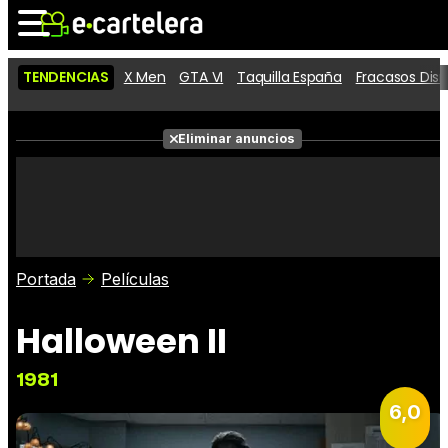
TENDENCIAS
X Men
GTA VI
Taquilla España
Fracasos Dis
Noticias
Cartelera
Eliminar anuncios
Series
Vídeos
Fotos
Premios
Críticas
Entradas
Portada
Películas
Halloween II
1981
6,0