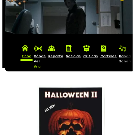
Ficha
Dónde
Reparto
Noticias
Críticas
Carteles
Banda
Ver
Sonora
Beta