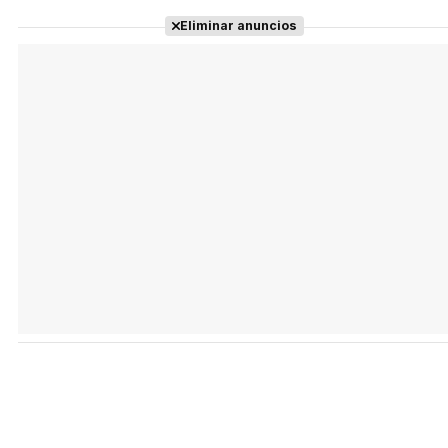
Eliminar anuncios
Tráiler Oficial en VOSE 'The Audacity'
Tráiler en español 'Outcome' (2026)
Tráiler 'Do Not Enter' (2026)