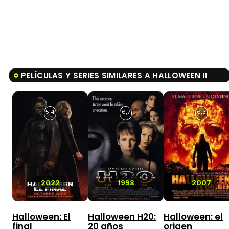
PELÍCULAS Y SERIES SIMILARES A HALLOWEEN II
5,4
6,7
6,3
2022
1998
2007
Halloween: El
Halloween H20:
Halloween: el
final
20 años
origen