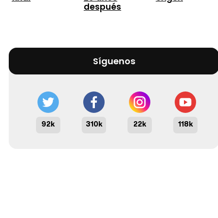
después
Síguenos
92k
310k
22k
118k