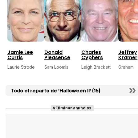
Jamie Lee
Donald
Charles
Jeffrey
Curtis
Pleasence
Cyphers
Kramer
Laurie Strode
Sam Loomis
Leigh Brackett
Graham
Todo el reparto de 'Halloween II' (15)
Eliminar anuncios