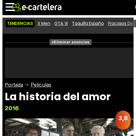
TENDENCIAS
X Men
GTA VI
Taquilla España
Fracasos Dis
Noticias
Cartelera
Películas
Eliminar anuncios
Series
Vídeos
Taquilla
Fotos
Premios
Rostros
Críticas
Entradas
Portada
Películas
La historia del amor
2016
3,8