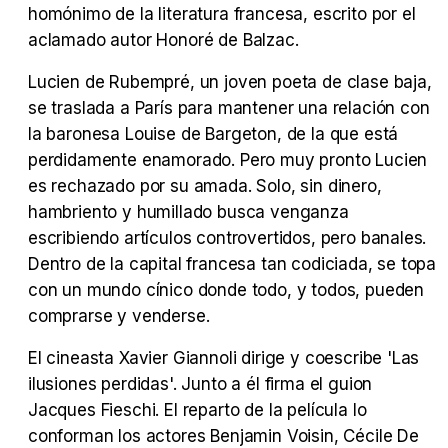
homónimo de la literatura francesa, escrito por el
Tráiler 'Vida perra' (2026)
aclamado autor Honoré de Balzac.
Lucien de Rubempré, un joven poeta de clase baja,
se traslada a París para mantener una relación con
la baronesa Louise de Bargeton, de la que está
Tráiler Oficial en VOSE 'The Audacity'
perdidamente enamorado. Pero muy pronto Lucien
es rechazado por su amada. Solo, sin dinero,
hambriento y humillado busca venganza
escribiendo artículos controvertidos, pero banales.
Dentro de la capital francesa tan codiciada, se topa
Tráiler en español 'Outcome' (2026)
con un mundo cínico donde todo, y todos, pueden
comprarse y venderse.
El cineasta Xavier Giannoli dirige y coescribe 'Las
Tráiler 'Do Not Enter' (2026)
ilusiones perdidas'. Junto a él firma el guion
Jacques Fieschi. El reparto de la película lo
conforman los actores Benjamin Voisin, Cécile De