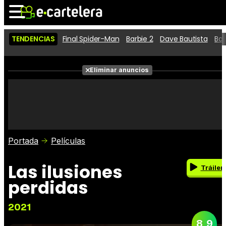
TENDENCIAS
Final Spider-Man
Barbie 2
Dave Bautista
Ba
Noticias
Cartelera
Eliminar anuncios
Series
Vídeos
Fotos
Premios
Críticas
Entradas
Portada
Películas
Las ilusiones
Tráiler
perdidas
2021
8,9