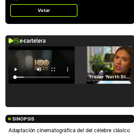
Votar
Tráiler 'North Star' (2023)
Tráiler en español de 'La isla olvidada'
SINOPSIS
Adaptación cinematográfica del del célebre clásico