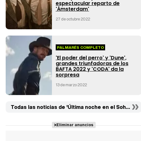
espectacular reparto de
'Ámsterdam'
27 de octubre 2022
PALMARÉS COMPLETO
'El poder del perro' y 'Dune',
grandes triunfadoras de los
BAFTA 2022 y 'CODA' da la
sorpresa
13 de marzo 2022
Todas las noticias de 'Última noche en el Soho' (10)
Eliminar anuncios