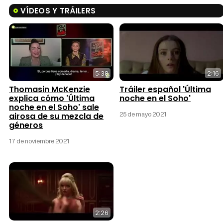
VÍDEOS Y TRÁILERS
5:38
2:16
Thomasin McKenzie
Tráiler español 'Última
explica cómo 'Última
noche en el Soho'
noche en el Soho' sale
25 de mayo 2021
airosa de su mezcla de
géneros
17 de noviembre 2021
2:26