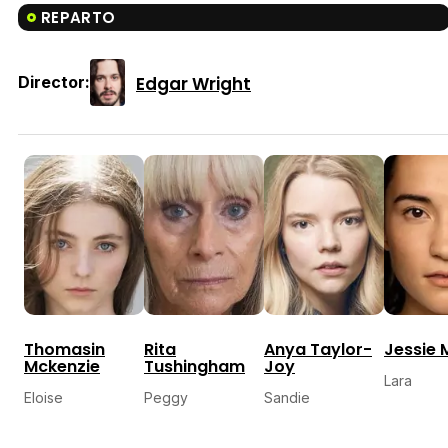
REPARTO
Edgar Wright
Director:
Thomasin
Rita
Anya Taylor-
Jessie M
Mckenzie
Tushingham
Joy
Lara
Eloise
Peggy
Sandie