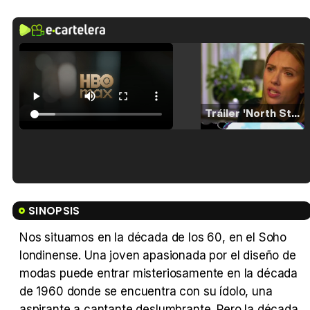
Tráiler 'North Star' (2023)
Tráiler en español de 'La isla olvidada'
SINOPSIS
Nos situamos en la década de los 60, en el Soho
londinense. Una joven apasionada por el diseño de
Tráiler 'Vida perra' (2026)
modas puede entrar misteriosamente en la década
de 1960 donde se encuentra con su ídolo, una
aspirante a cantante deslumbrante. Pero la década