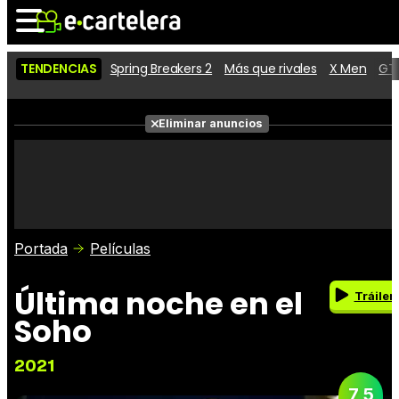
TENDENCIAS
Spring Breakers 2
Más que rivales
X Men
GTA
Noticias
Cartelera
Eliminar anuncios
Series
Vídeos
Fotos
Premios
Críticas
Entradas
Portada
Películas
Última noche en el
Tráiler
Soho
2021
7,5