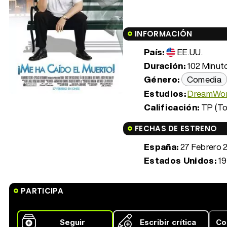
INFORMACIÓN
País:
EE.UU.
Duración:
102 Minuto
Género:
Comedia
Estudios:
DreamWo
Calificación:
TP (To
FECHAS DE ESTRENO
España:
27 Febrero 
Estados Unidos:
19
PARTICIPA
Seguir
Escribir crítica
Co