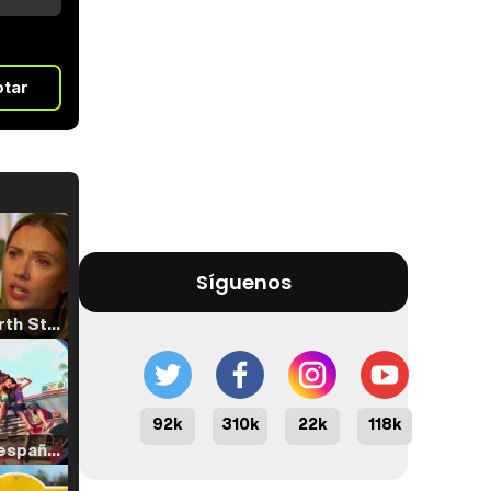
otar
Síguenos
Tráiler 'North Star' (2023)
92k
310k
22k
118k
Tráiler en español de 'La isla olvidada'