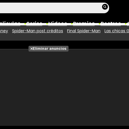
elículas
Series
Vídeos
Premios
Rostros
sney
Spider-Man post créditos
Final Spider-Man
Las chicas 
Películas
Eliminar anuncios
Fotos
Entradas