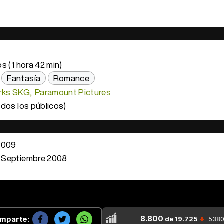
s (1 hora 42 min)
Fantasía
Romance
rks SKG
Paramount Pictures
dos los públicos)
2009
 Septiembre 2008
8.800
mparte:
de 19.725
-538