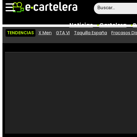
Noticias
Cartelera
P
TENDENCIAS
X Men
GTA VI
Taquilla España
Fracasos Di
Noticias
Cartelera
Vídeos
Taquilla
Rostros
Críticas