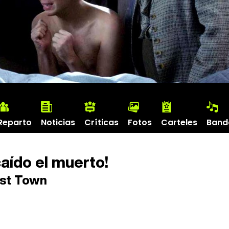
Reparto
Noticias
Críticas
Fotos
Carteles
Band
aído el muerto!
st Town