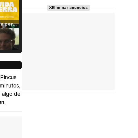
Eliminar anuncios
Tráiler 'Vida perra' (2026)
Tráiler Oficial en VOSE 'The Audacity'
 Pincus
 minutos,
n algo de
Tráiler en español 'Outcome' (2026)
en.
Tráiler 'Do Not Enter' (2026)