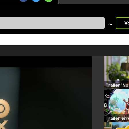
...
V