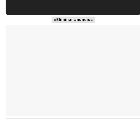
Tráiler en español de 'La isla olvidada'
Eliminar anuncios
Tráiler 'Vida perra' (2026)
Tráiler Oficial en VOSE 'The Audacity'
Tráiler en español 'Outcome' (2026)