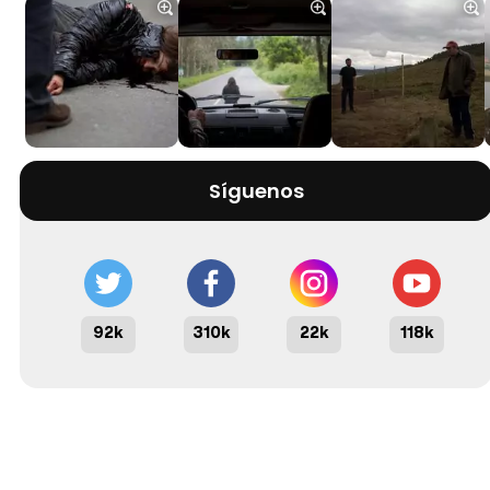
Síguenos
92k
310k
22k
118k