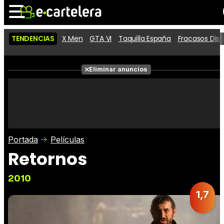
TENDENCIAS
X Men
GTA VI
Taquilla España
Fracasos Dis
Noticias
Cartelera
Películas
Eliminar anuncios
Series
Vídeos
Taquilla
Fotos
Premios
Rostros
Críticas
Entradas
Portada
Películas
Retornos
2010
1,7