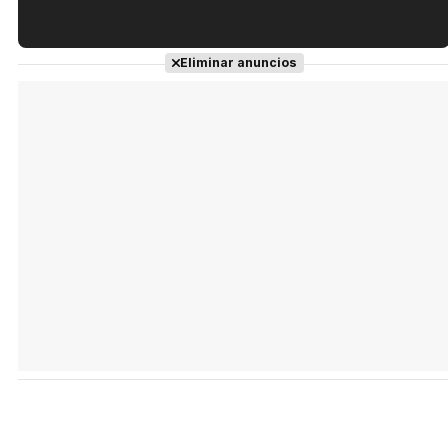
Tráiler en español de 'La isla olvidada'
Eliminar anuncios
Tráiler 'Vida perra' (2026)
Tráiler Oficial en VOSE 'The Audacity'
Tráiler en español 'Outcome' (2026)