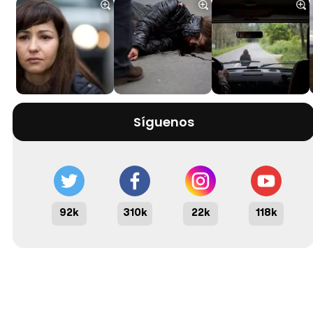
Síguenos
92k
310k
22k
118k