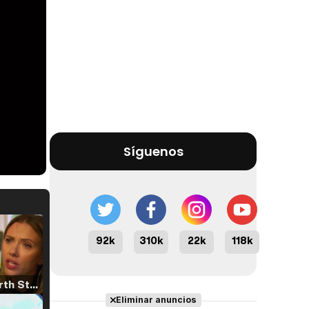
Síguenos
92k
310k
22k
118k
Tráiler 'North Star' (2023)
Eliminar anuncios