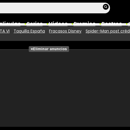
elículas
Series
Vídeos
Premios
Rostros
TA VI
Taquilla España
Fracasos Disney
Spider-Man post créd
Películas
Eliminar anuncios
Fotos
Entradas