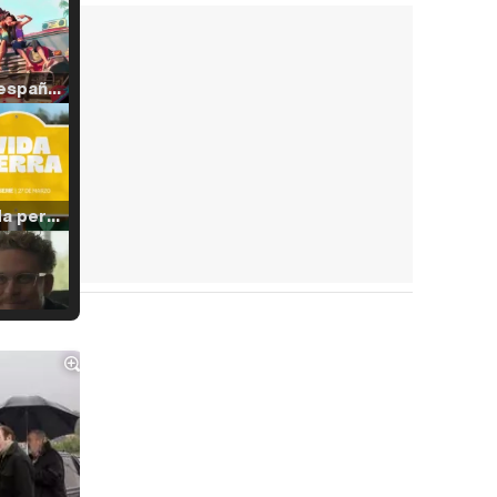
Tráiler en español de 'La isla olvidada'
Tráiler 'Vida perra' (2026)
Tráiler Oficial en VOSE 'The Audacity'
Tráiler en español 'Outcome' (2026)