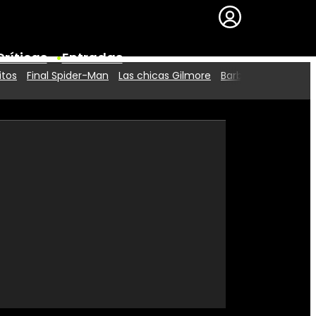
Críticas
Entradas
itos
Final Spider-Man
Las chicas Gilmore
Barbie 2
Series
Premios