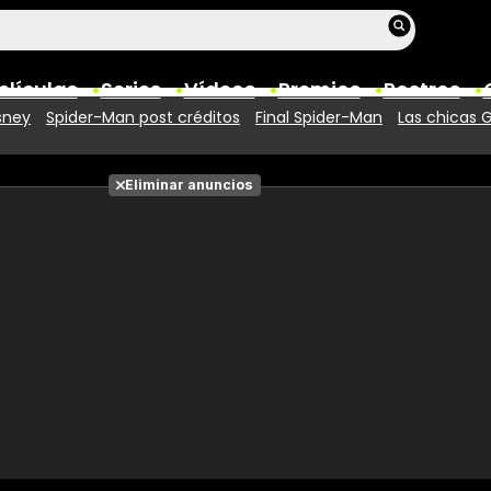
elículas
Series
Vídeos
Premios
Rostros
sney
Spider-Man post créditos
Final Spider-Man
Las chicas 
Películas
Eliminar anuncios
Fotos
Entradas