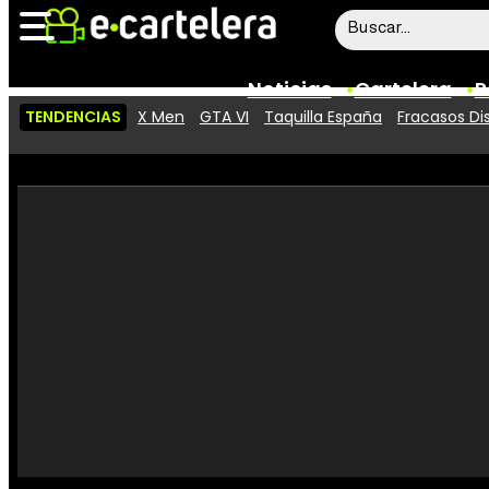
Noticias
Cartelera
P
TENDENCIAS
X Men
GTA VI
Taquilla España
Fracasos Di
Noticias
Cartelera
Vídeos
Taquilla
Rostros
Críticas