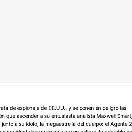
a de espionaje de EE.UU., y se ponen en peligro las
ión que ascender a su entusiasta analista Maxwell Smart
junto a su ídolo, la megaestrella del cuerpo: el Agente 
cuya identidad no se ha visto en peligro: la adorable per