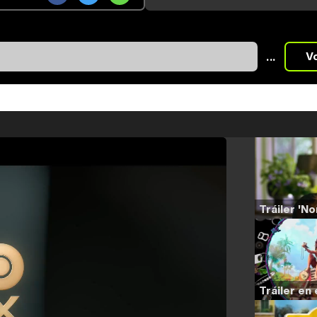
...
V