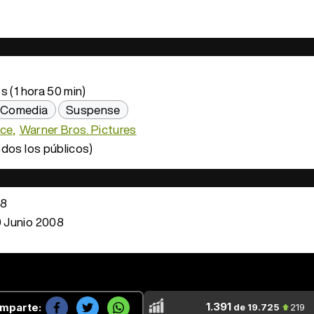
s (1 hora 50 min)
Comedia
Suspense
ce
Warner Bros. Pictures
dos los públicos)
08
 Junio 2008
1.391
mparte:
de 19.725
219