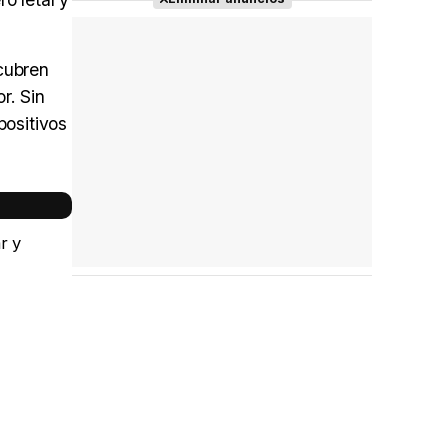
cubren
r. Sin
positivos
r y