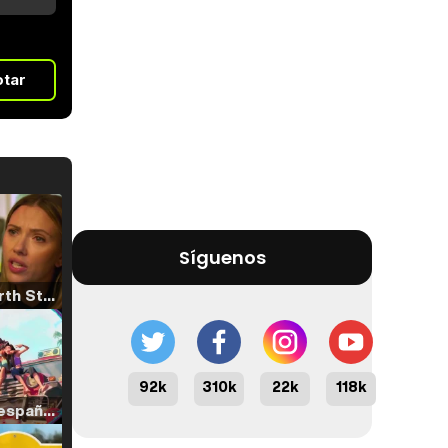
otar
Síguenos
Tráiler 'North Star' (2023)
92k
310k
22k
118k
Tráiler en español de 'La isla olvidada'