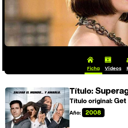
Ficha
Vídeos
Superage
Título:
Get
Título original:
2008
Año: