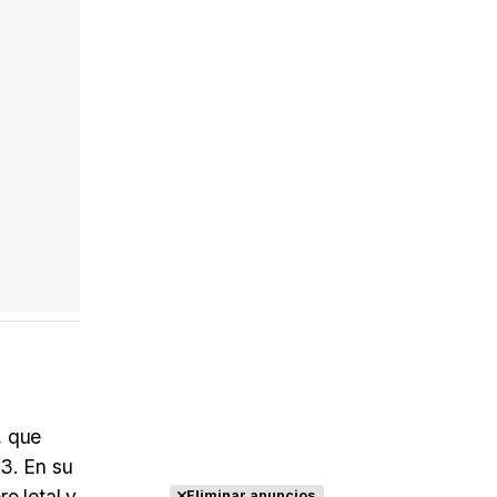
, que
23. En su
o letal y
Eliminar anuncios