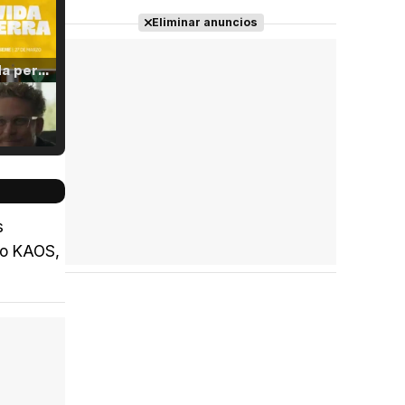
Eliminar anuncios
Tráiler 'Vida perra' (2026)
Tráiler Oficial en VOSE 'The Audacity'
s
omo KAOS,
Tráiler en español 'Outcome' (2026)
Tráiler 'Do Not Enter' (2026)