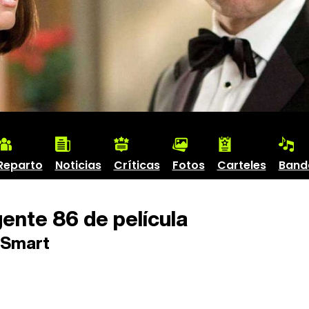
Reparto
Noticias
Críticas
Fotos
Carteles
Band
nte 86 de película
 Smart