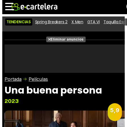
TENDENCIAS
Spring Breakers 2
X Men
GTA VI
Taquilla Es
Noticias
Cartelera
Películas
Eliminar anuncios
Series
Vídeos
Taquilla
Fotos
Premios
Rostros
Críticas
Entradas
Portada
Películas
Una buena persona
2023
5,9