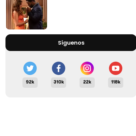
Síguenos
92k
310k
22k
118k