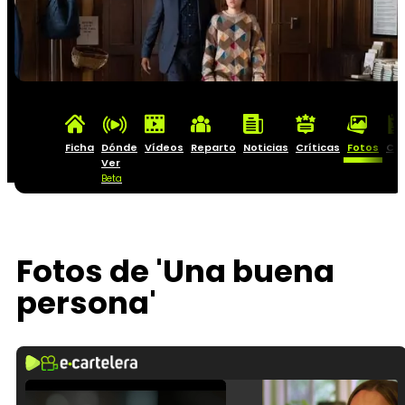
Ficha
Dónde
Vídeos
Reparto
Noticias
Críticas
Fotos
Car
Ver
Beta
Fotos de 'Una buena
persona'