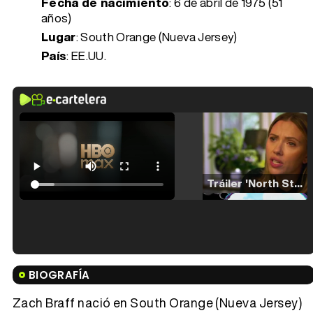
Fecha de nacimiento
:
6 de abril de 1975 (51
años)
Lugar
: South Orange (Nueva Jersey)
País
: EE.UU.
Tráiler 'North Star' (2023)
Tráiler en español de 'La isla olvidada'
BIOGRAFÍA
Zach Braff nació en South Orange (Nueva Jersey)