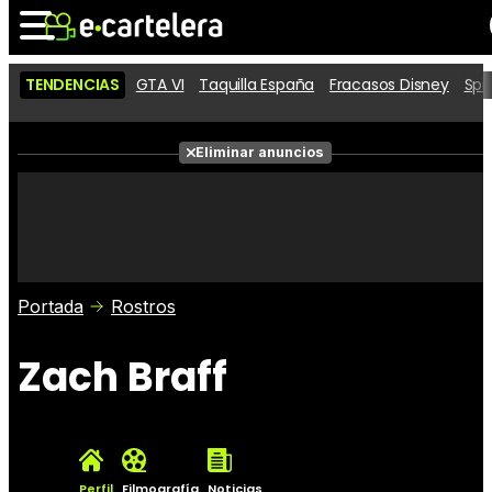
TENDENCIAS
GTA VI
Taquilla España
Fracasos Disney
Spi
Noticias
Cartelera
Películas
Eliminar anuncios
Series
Vídeos
Taquilla
Fotos
Premios
Rostros
Críticas
Entradas
Portada
Rostros
Zach Braff
Perfil
Filmografía
Noticias