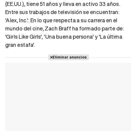
(EE.UU.), tiene 51 años y lleva en activo 33 años.
Entre sus trabajos de televisión se encuentran:
Tráiler 'Vida perra' (2026)
'Alex, Inc.'. En lo que respecta a su carrera en el
mundo del cine, Zach Braff ha formado parte de:
'Girls Like Girls', 'Una buena persona' y 'La última
gran estafa'.
Tráiler Oficial en VOSE 'The Audacity'
Eliminar anuncios
Tráiler en español 'Outcome' (2026)
Tráiler 'Do Not Enter' (2026)