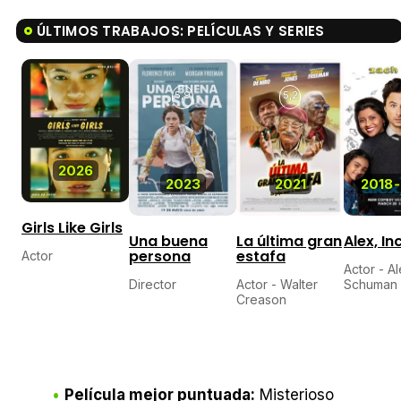
ÚLTIMOS TRABAJOS: PELÍCULAS Y SERIES
5,9
5,2
2026
2023
2021
2018
-
Girls Like Girls
Una buena
La última gran
Alex, Inc
persona
estafa
Actor
Actor - A
Director
Actor - Walter
Schuman
Creason
Película mejor puntuada:
Misterioso