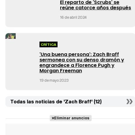
El reparto de 'Scrubs' se
reúne catorce años después
16 de abril 2024
CRÍTICA
'Una buena persona': Zach Braff
sermonea con su denso dramón y
engrandece a Florence Pugh y
Morgan Freeman
19 de mayo 2023
Todas las noticias de 'Zach Braff' (12)
Eliminar anuncios