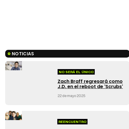
NOTICIAS
NO SERÁ EL ÚNICO
Zach Braff regresará como
J.D. en el reboot de 'Scrubs'
22 de mayo 2025
REENCUENTRO