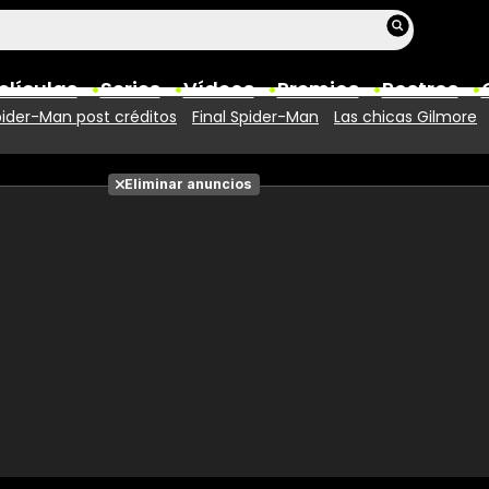
elículas
Series
Vídeos
Premios
Rostros
ider-Man post créditos
Final Spider-Man
Las chicas Gilmore
Películas
Eliminar anuncios
Fotos
Entradas