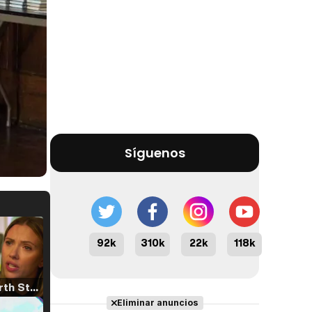
Síguenos
92k
310k
22k
118k
Tráiler 'North Star' (2023)
Eliminar anuncios