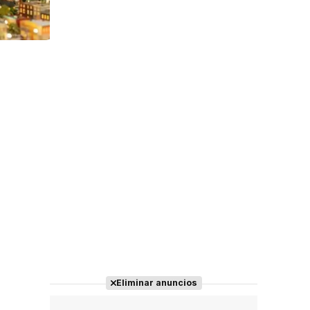
Tráiler 'Do Not Enter' (2026)
Eliminar anuncios