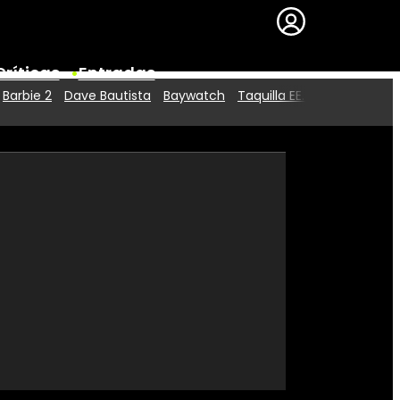
Críticas
Entradas
Barbie 2
Dave Bautista
Baywatch
Taquilla EE.UU.
Series
Premios