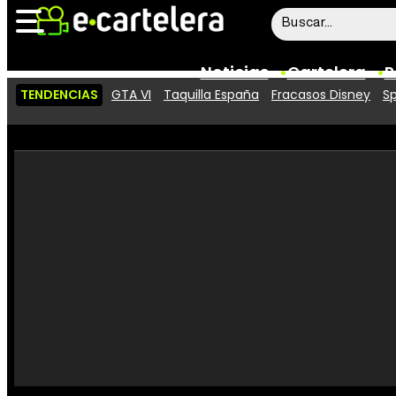
Noticias
Cartelera
P
TENDENCIAS
GTA VI
Taquilla España
Fracasos Disney
Sp
Noticias
Cartelera
Vídeos
Taquilla
Rostros
Críticas