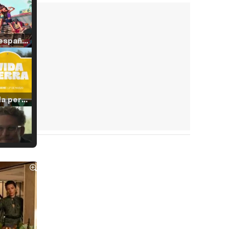
Tráiler en español de 'La isla olvidada'
Tráiler 'Vida perra' (2026)
Tráiler Oficial en VOSE 'The Audacity'
Tráiler en español 'Outcome' (2026)