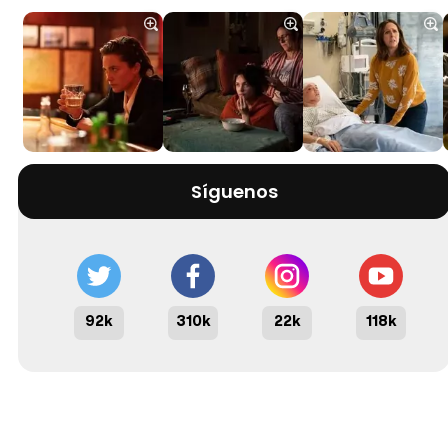
Síguenos
92k
310k
22k
118k