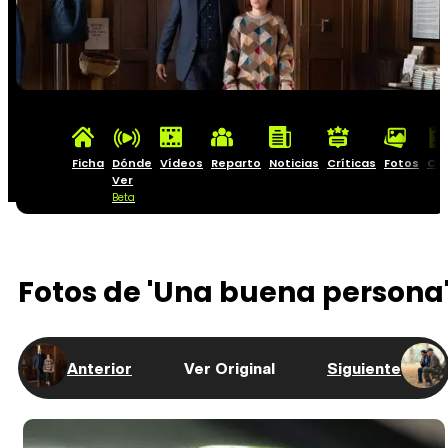
Ficha
Dónde
Vídeos
Reparto
Noticias
Críticas
Fotos
Car
Ver
Beta
Fotos de 'Una buena persona
Anterior
Ver Original
Siguiente