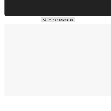
Tráiler en español de 'La isla olvidada'
Eliminar anuncios
Tráiler 'Vida perra' (2026)
Tráiler Oficial en VOSE 'The Audacity'
Tráiler en español 'Outcome' (2026)