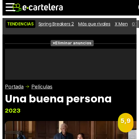
TENDENCIAS
Spring Breakers 2
Más que rivales
X Men
GTA
Noticias
Cartelera
Películas
Eliminar anuncios
Series
Vídeos
Taquilla
Fotos
Premios
Rostros
Críticas
Entradas
Portada
Películas
Una buena persona
2023
5,9