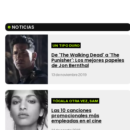
NOTICIAS
UN TIPO DURO
De 'The Walking Dead' a 'The
Punisher': Los mejores papeles
de Jon Bernthal
13 de noviembre 2019
TÓCALA OTRA VEZ, SAM
Las 10 canciones
promocionales más
empleadas en el cine