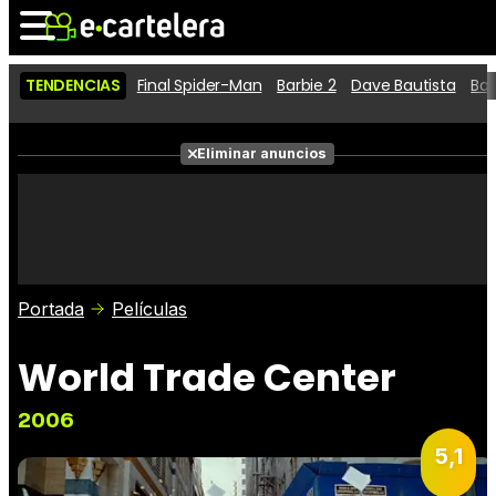
TENDENCIAS
Final Spider-Man
Barbie 2
Dave Bautista
Ba
Noticias
Cartelera
Eliminar anuncios
Series
Vídeos
Fotos
Premios
Críticas
Entradas
Portada
Películas
World Trade Center
2006
5,1