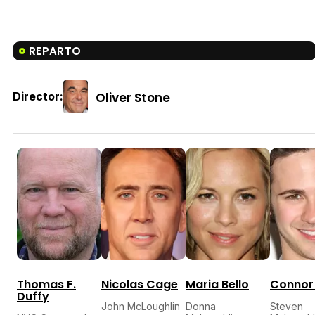
REPARTO
Oliver Stone
Director:
Thomas F.
Nicolas Cage
Maria Bello
Connor
Duffy
John McLoughlin
Donna
Steven