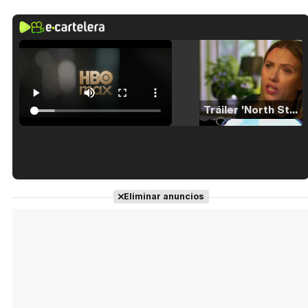
Tráiler 'North Star' (2023)
Tráiler en español de 'La isla olvidada'
Eliminar anuncios
Tráiler 'Vida perra' (2026)