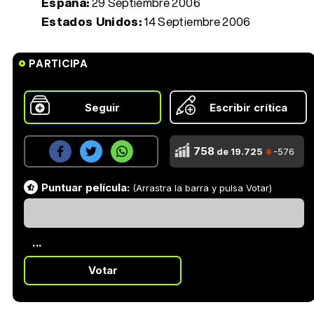
España:
29 Septiembre 2006
Estados Unidos:
14 Septiembre 2006
PARTICIPA
Seguir
Escribir crítica
758
de 19.725
-576
Puntuar película:
(Arrastra la barra y pulsa Votar)
...
Votar