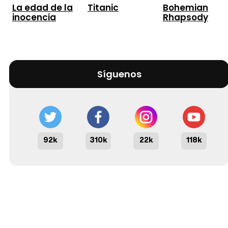
La edad de la
Titanic
Bohemian
inocencia
Rhapsody
Síguenos
92k
310k
22k
118k