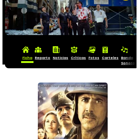
Ficha
Reparto
Noticias
Críticas
Fotos
Carteles
Banda
Sonora