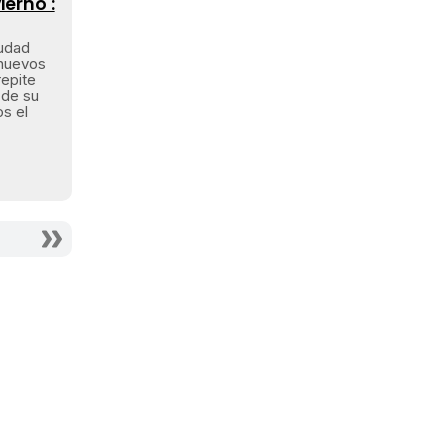
ierno':
iudad
 nuevos
repite
 de su
s el