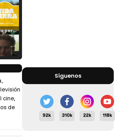
Tráiler 'Vida perra' (2026)
Tráiler Oficial en VOSE 'The Audacity'
Síguenos
a,
levisión
 cine,
Tráiler en español 'Outcome' (2026)
ros de
92k
310k
22k
118k
Tráiler 'Do Not Enter' (2026)