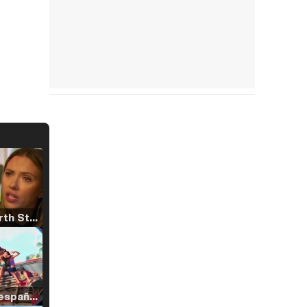
Tráiler 'North Star' (2023)
Tráiler en español de 'La isla olvidada'