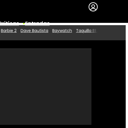
Críticas
Entradas
Barbie 2
Dave Bautista
Baywatch
Taquilla EE.UU.
Series
Premios