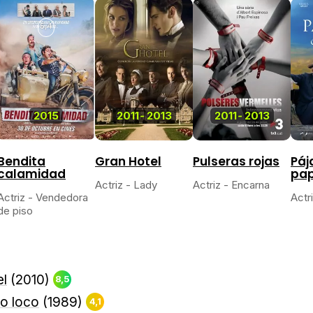
5,4
2015
2011
-
2013
2011
-
2013
Bendita
Gran Hotel
Pulseras rojas
Páj
calamidad
pap
Actriz - Lady
Actriz - Encarna
Actriz - Vendedora
Actr
de piso
el
(2010)
8,5
no loco
(1989)
4,1