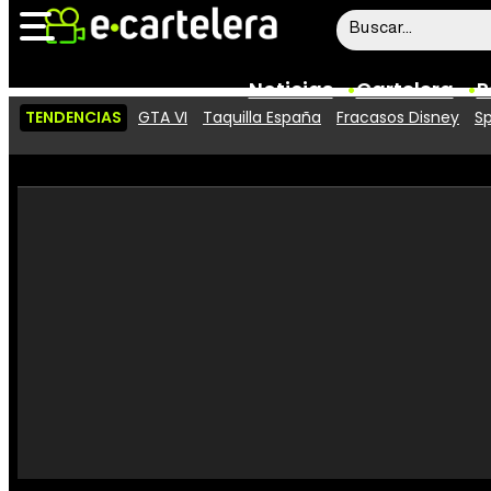
Noticias
Cartelera
P
TENDENCIAS
GTA VI
Taquilla España
Fracasos Disney
Sp
Noticias
Cartelera
Vídeos
Taquilla
Rostros
Críticas