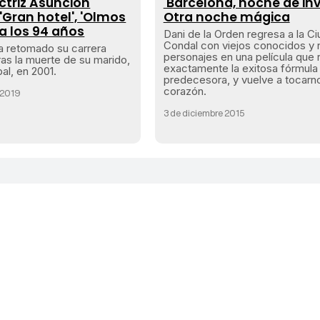
ctriz Asunción
'Barcelona, noche de inv
'Gran hotel', 'Olmos
Otra noche mágica
 a los 94 años
Dani de la Orden regresa a la C
Condal con viejos conocidos y
a retomado su carrera
personajes en una película que 
ras la muerte de su marido,
exactamente la exitosa fórmula
al, en 2001.
predecesora, y vuelve a tocarno
corazón.
 2019
3 de diciembre 2015