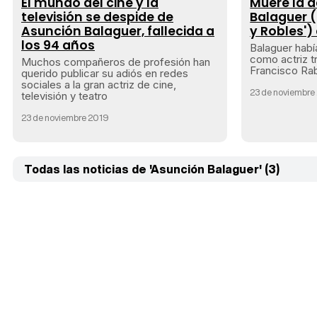
El mundo del cine y la
Muere la a
televisión se despide de
Balaguer (
Asunción Balaguer, fallecida a
y Robles')
los 94 años
Balaguer habí
como actriz t
Muchos compañeros de profesión han
Francisco Rab
querido publicar su adiós en redes
sociales a la gran actriz de cine,
23 de noviembre
televisión y teatro
23 de noviembre 2019
Todas las noticias de 'Asunción Balaguer' (3)