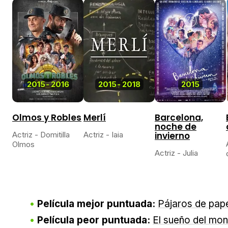
7,2
2015
-
2016
2015
-
2018
2015
Olmos y Robles
Merlí
Barcelona,
noche de
Actriz - Domitilla
Actriz - Iaia
invierno
Olmos
Actriz - Julia
Película mejor puntuada:
Pájaros de pap
Película peor puntuada:
El sueño del mo