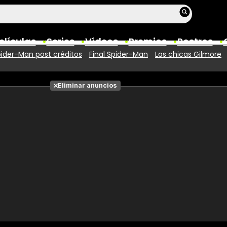
elículas
Series
Vídeos
Premios
Rostros
ider-Man post créditos
Final Spider-Man
Las chicas Gilmore
Películas
Eliminar anuncios
Fotos
Entradas