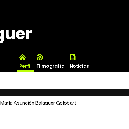
guer
Perfil
Filmografía
Noticias
: María Asunción Balaguer Golobart