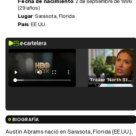
Fecha de nacimiento
:
2 de septiembre de 1996
(29 años)
Lugar
: Sarasota, Florida
País
: EE.UU.
Tráiler 'North Star' (2023)
Tráiler en español de 'La isla olvidada'
BIOGRAFÍA
Austin Abrams nació en Sarasota, Florida (EE.UU.),