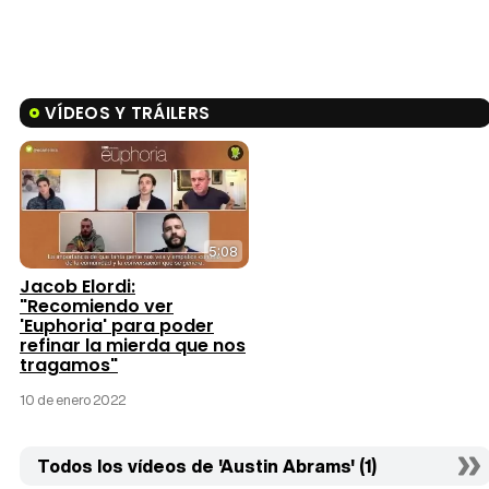
VÍDEOS Y TRÁILERS
5:08
Jacob Elordi:
"Recomiendo ver
'Euphoria' para poder
refinar la mierda que nos
tragamos"
10 de enero 2022
Todos los vídeos de 'Austin Abrams' (1)