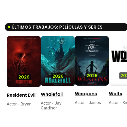
ÚLTIMOS TRABAJOS: PELÍCULAS Y SERIES
7,9
5,
2025
20
2026
2026
Weapons
Wolfs
Whalefall
Resident Evil
Actor - James
Actor - Ki
Actor - Jay
Actor - Bryan
Gardiner