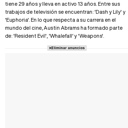
tiene 29 años y lleva en activo 13 años. Entre sus
trabajos de televisión se encuentran: 'Dash y Lily' y
Tráiler 'Vida perra' (2026)
'Euphoria'. En lo que respecta a su carrera en el
mundo del cine, Austin Abrams ha formado parte
de: 'Resident Evil', 'Whalefall' y 'Weapons'.
Tráiler Oficial en VOSE 'The Audacity'
Eliminar anuncios
Tráiler en español 'Outcome' (2026)
Tráiler 'Do Not Enter' (2026)