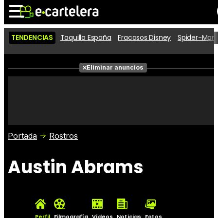
TENDENCIAS
Taquilla España
Fracasos Disney
Spider-Man 
Noticias
Cartelera
Películas
Eliminar anuncios
Series
Vídeos
Taquilla
Fotos
Premios
Rostros
Críticas
Entradas
Portada
Rostros
Austin Abrams
Perfil
Filmografía
Vídeos
Noticias
Fotos