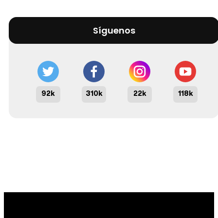
Síguenos
92k
310k
22k
118k