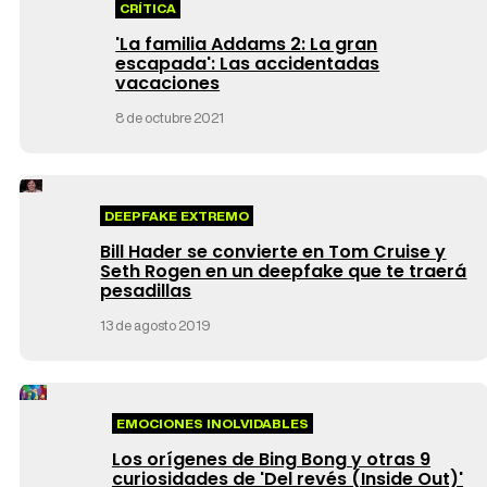
CRÍTICA
'La familia Addams 2: La gran
escapada': Las accidentadas
vacaciones
8 de octubre 2021
DEEPFAKE EXTREMO
Bill Hader se convierte en Tom Cruise y
Seth Rogen en un deepfake que te traerá
pesadillas
13 de agosto 2019
EMOCIONES INOLVIDABLES
Los orígenes de Bing Bong y otras 9
curiosidades de 'Del revés (Inside Out)'