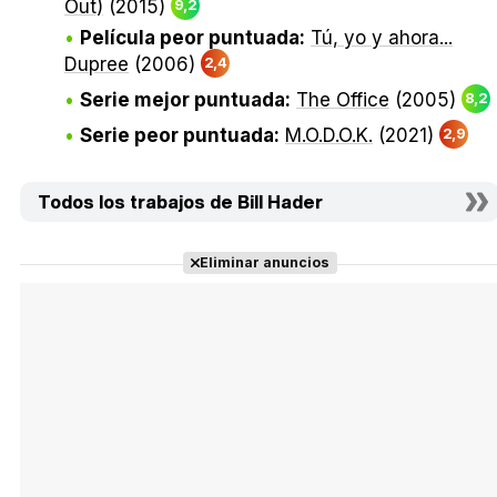
Out)
(2015)
9,2
Película peor puntuada:
Tú, yo y ahora...
Dupree
(2006)
2,4
Serie mejor puntuada:
The Office
(2005)
8,2
Serie peor puntuada:
M.O.D.O.K.
(2021)
2,9
Todos los trabajos de Bill Hader
Eliminar anuncios