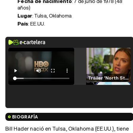
Fecha de nacimiento
:
7 de junio de 1978 (48
años)
Lugar
: Tulsa, Oklahoma
País
: EE.UU.
Tráiler 'North Star' (2023)
Tráiler en español de 'La isla olvidada'
BIOGRAFÍA
Bill Hader nació en Tulsa, Oklahoma (EE.UU.), tiene