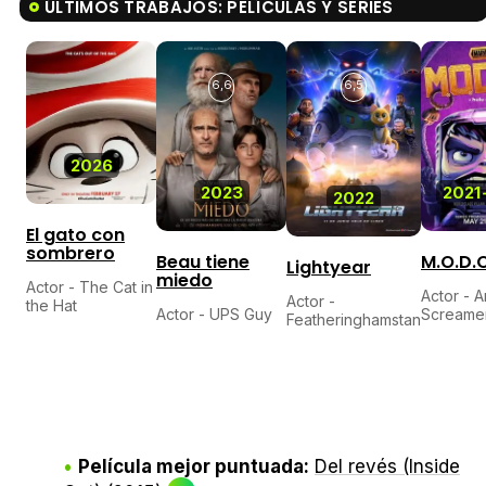
ÚLTIMOS TRABAJOS: PELÍCULAS Y SERIES
6,6
6,5
2026
2023
2021
2022
El gato con
sombrero
Beau tiene
M.O.D.O
Lightyear
miedo
Actor - The Cat in
Actor - A
Actor -
the Hat
Actor - UPS Guy
Screame
Featheringhamstan
Película mejor puntuada:
Del revés (Inside