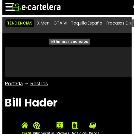
TENDENCIAS
X Men
GTA VI
Taquilla España
Fracasos Dis
Noticias
Cartelera
Películas
Eliminar anuncios
Series
Vídeos
Taquilla
Fotos
Premios
Rostros
Críticas
Entradas
Portada
Rostros
Bill Hader
Perfil
Filmografía
Vídeos
Noticias
Fotos