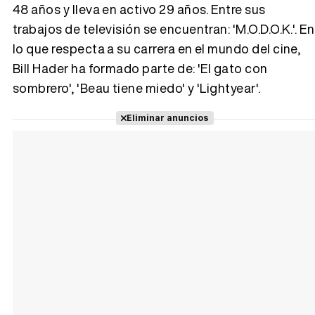
48 años y lleva en activo 29 años. Entre sus
trabajos de televisión se encuentran: 'M.O.D.O.K.'. En
Tráiler 'Vida perra' (2026)
lo que respecta a su carrera en el mundo del cine,
Bill Hader ha formado parte de: 'El gato con
sombrero', 'Beau tiene miedo' y 'Lightyear'.
Tráiler Oficial en VOSE 'The Audacity'
Eliminar anuncios
Tráiler en español 'Outcome' (2026)
Tráiler 'Do Not Enter' (2026)