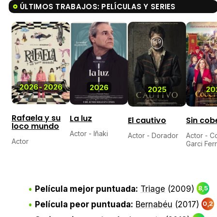
ÚLTIMOS TRABAJOS: PELÍCULAS Y SERIES
5,9
4,
2026
-
2026
2026
2025
20
Rafaela y su
La luz
El cautivo
Sin cob
loco mundo
Actor - Iñaki
Actor - Dorador
Actor - 
Actor
Garci Fe
Película mejor puntuada:
Triage
(2009)
8,5
Película peor puntuada:
Bernabéu
(2017)
0,2