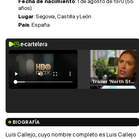
Fecha de nacimiento
:
1 de agosto de 1970 (55
años)
Lugar
: Segovia, Castilla y León
País
: España
Tráiler 'North Star' (2023)
Tráiler en español de 'La isla olvidada'
BIOGRAFÍA
Luis Callejo, cuyo nombre completo es Luis Callejo