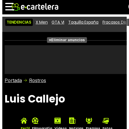
TENDENCIAS
X Men
GTA VI
Taquilla España
Fracasos Dis
Noticias
Cartelera
Películas
Eliminar anuncios
Series
Vídeos
Taquilla
Fotos
Premios
Rostros
Críticas
Entradas
Portada
Rostros
Luis Callejo
Perfil
Filmografía
Vídeos
Noticias
Premios
Fotos