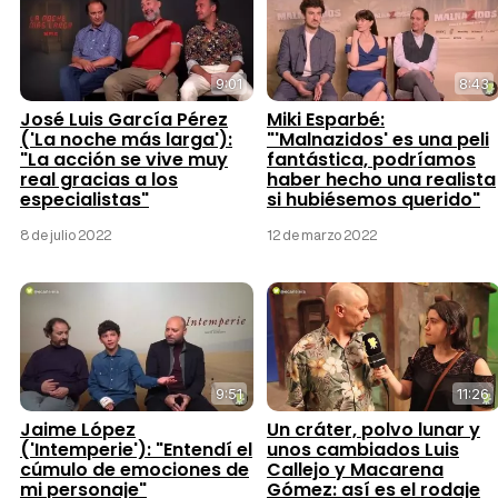
9:01
8:43
José Luis García Pérez
Miki Esparbé:
('La noche más larga'):
"'Malnazidos' es una peli
"La acción se vive muy
fantástica, podríamos
real gracias a los
haber hecho una realista
especialistas"
si hubiésemos querido"
8 de julio 2022
12 de marzo 2022
9:51
11:26
Jaime López
Un cráter, polvo lunar y
('Intemperie'): "Entendí el
unos cambiados Luis
cúmulo de emociones de
Callejo y Macarena
mi personaje"
Gómez: así es el rodaje