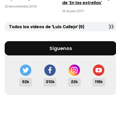
de 'En las estrellas'
23 de noviembre 2019
16 de julio 2017
Todos los vídeos de 'Luis Callejo' (9)
Síguenos
92k
310k
22k
118k