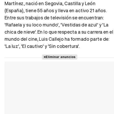
Martínez, nació en Segovia, Castilla y León
(España), tiene 55 años y lleva en activo 21 años.
Tráiler 'Vida perra' (2026)
Entre sus trabajos de televisión se encuentran:
'Rafaela y su loco mundo', 'Vestidas de azul' y 'La
chica de nieve'. En lo que respecta a su carrera en el
mundo del cine, Luis Callejo ha formado parte de:
Tráiler Oficial en VOSE 'The Audacity'
'La luz', 'El cautivo' y 'Sin cobertura'.
Eliminar anuncios
Tráiler en español 'Outcome' (2026)
Tráiler 'Do Not Enter' (2026)