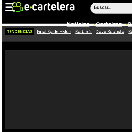
Noticias
Cartelera
P
TENDENCIAS
Final Spider-Man
Barbie 2
Dave Bautista
B
Noticias
Cartelera
Vídeos
Taquilla
Rostros
Críticas