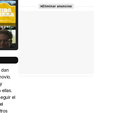
Eliminar anuncios
Tráiler 'Vida perra' (2026)
Tráiler Oficial en VOSE 'The Audacity'
e dan
novio.
 y
Tráiler en español 'Outcome' (2026)
 ellas.
eguir el
el
tros