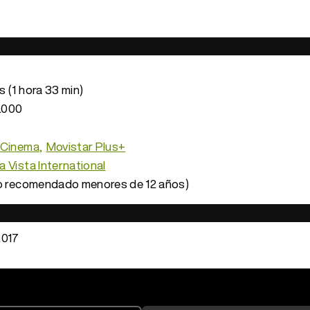
 (1 hora 33 min)
.000
 Cinema
Movistar Plus+
 Vista International
o recomendado menores de 12 años)
2017