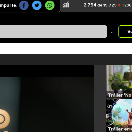
2.754
mparte:
de 19.725
-1236
...
V