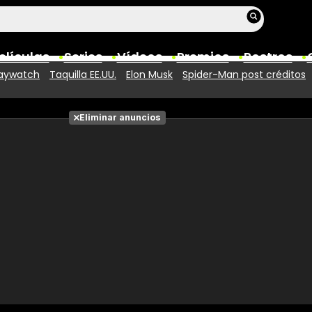
elículas
Series
Vídeos
Premios
Rostros
aywatch
Taquilla EE.UU.
Elon Musk
Spider-Man post créditos
Películas
Eliminar anuncios
Fotos
Entradas