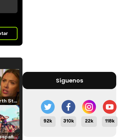
otar
Síguenos
Tráiler 'North Star' (2023)
92k
310k
22k
118k
Tráiler en español de 'La isla olvidada'