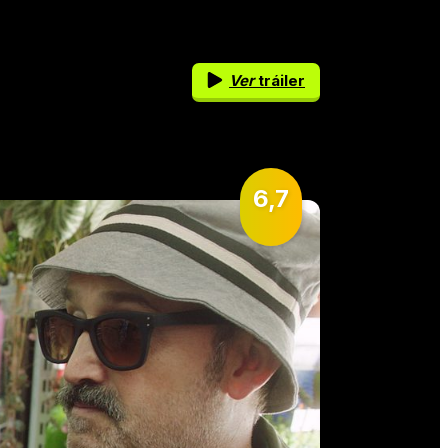
Ver
tráiler
6,7