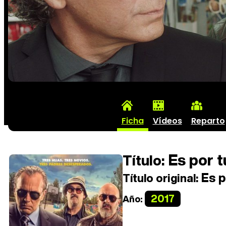
Ficha
Vídeos
Reparto
Es por t
Título:
Es p
Título original:
2017
Año: