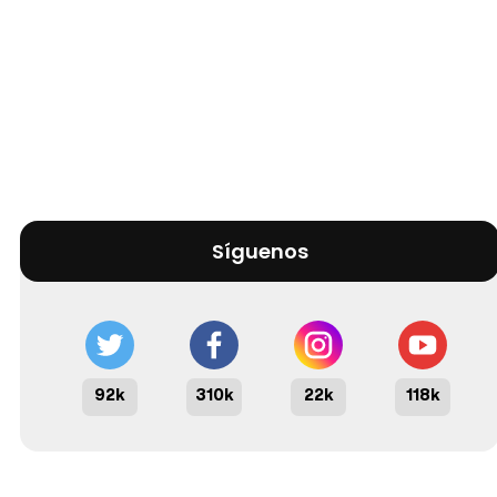
Síguenos
92k
310k
22k
118k