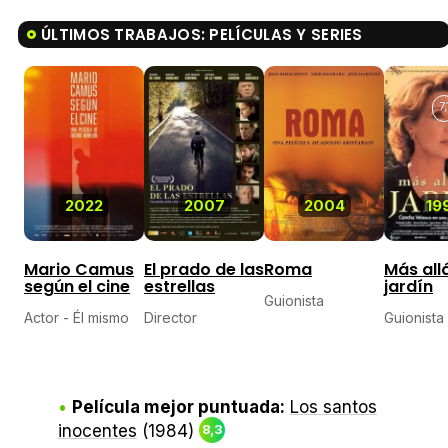
ÚLTIMOS TRABAJOS: PELÍCULAS Y SERIES
7,
2022
2007
2004
19
Mario Camus
El prado de las
Roma
Más all
según el cine
estrellas
jardín
Guionista
Actor - Él mismo
Director
Guionista
Película mejor puntuada:
Los santos
inocentes
(1984)
8,3