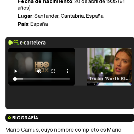
Fecha de nacimiento
:
20 de abril de 1935 (91
años)
Lugar
: Santander, Cantabria, España
País
: España
Tráiler 'North Star' (2023)
Tráiler en español de 'La isla olvidada'
BIOGRAFÍA
Mario Camus, cuyo nombre completo es Mario