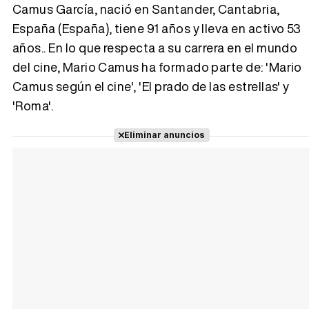
Camus García, nació en Santander, Cantabria,
España (España), tiene 91 años y lleva en activo 53
Tráiler 'Vida perra' (2026)
años.. En lo que respecta a su carrera en el mundo
del cine, Mario Camus ha formado parte de: 'Mario
Camus según el cine', 'El prado de las estrellas' y
'Roma'.
Tráiler Oficial en VOSE 'The Audacity'
Eliminar anuncios
Tráiler en español 'Outcome' (2026)
Tráiler 'Do Not Enter' (2026)