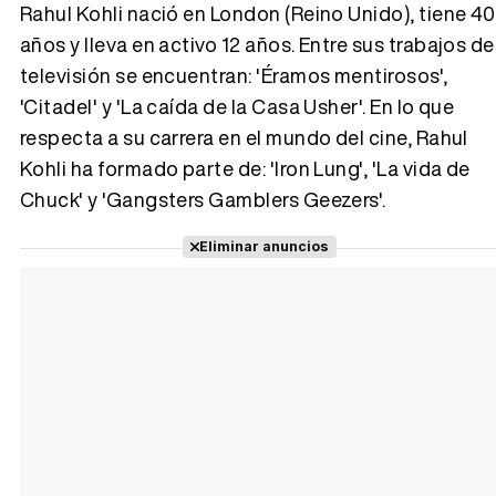
Rahul Kohli nació en London (Reino Unido), tiene 40
años y lleva en activo 12 años. Entre sus trabajos de
televisión se encuentran: 'Éramos mentirosos',
Tráiler 'Vida perra' (2026)
'Citadel' y 'La caída de la Casa Usher'. En lo que
respecta a su carrera en el mundo del cine, Rahul
Kohli ha formado parte de: 'Iron Lung', 'La vida de
Chuck' y 'Gangsters Gamblers Geezers'.
Tráiler Oficial en VOSE 'The Audacity'
Eliminar anuncios
Tráiler en español 'Outcome' (2026)
Tráiler 'Do Not Enter' (2026)