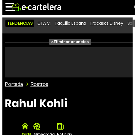
TENDENCIAS
GTA VI
Taquilla España
Fracasos Disney
Spi
Noticias
Cartelera
Películas
Eliminar anuncios
Series
Vídeos
Taquilla
Fotos
Premios
Rostros
Críticas
Entradas
Portada
Rostros
Rahul Kohli
Perfil
Filmografía
Noticias