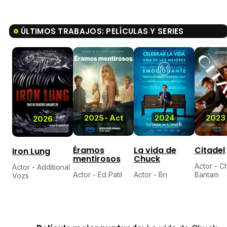
ÚLTIMOS TRABAJOS: PELÍCULAS Y SERIES
6,4
2025
-
Act
2024
2023
2026
Éramos
La vida de
Citadel
Iron Lung
mentirosos
Chuck
Actor - C
Actor - Additional
Actor - Ed Patil
Actor - Bri
Bantam
Vozs