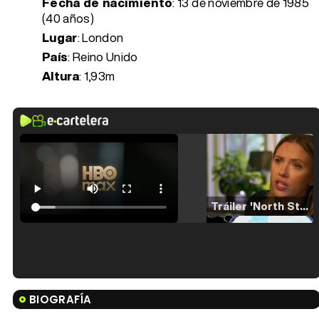
Fecha de nacimiento
:
13 de noviembre de 1985
(40 años)
Lugar
: London
País
: Reino Unido
Altura
: 1,93m
Tráiler 'North Star' (2023)
Tráiler en español de 'La isla olvidada'
BIOGRAFÍA