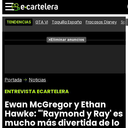
TENDENCIAS
GTA VI
Taquilla España
Fracasos Disney
Spi
Noticias
Cartelera
Películas
Eliminar anuncios
Series
Vídeos
Taquilla
Fotos
Premios
Rostros
Críticas
Entradas
Portada
Noticias
ENTREVISTA ECARTELERA
Ewan McGregor y Ethan
Hawke: "'Raymond y Ray' es
mucho más divertida de lo