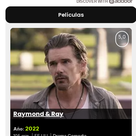
DISCOVER WITH
Películas
5,0
Raymond & Ray
2022
Año:
105 min.
EE.UU.
Drama
Comedia