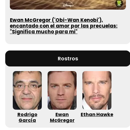
Ewan McGregor ('Obi-Wan Kenobi'),
encantado con el amor por las precuelas:
"Significa mucho para mi"
Rostros
Rodrigo
Ewan
Ethan Hawke
García
McGregor