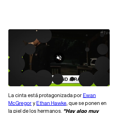
Loaded
:
Unmute
18.74%
La cinta está protagonizada por
Ewan
McGregor
y
Ethan Hawke
, que se ponen en
la piel de los hermanos.
"Hay algo muy