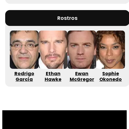
Rostros
Rodrigo
Ethan
Ewan
Sophie
García
Hawke
McGregor
Okonedo