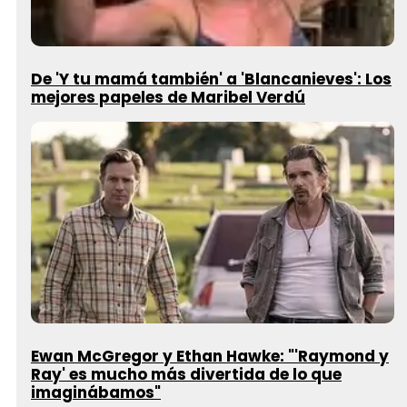
De 'Y tu mamá también' a 'Blancanieves': Los
mejores papeles de Maribel Verdú
Ewan McGregor y Ethan Hawke: "'Raymond y
Ray' es mucho más divertida de lo que
imaginábamos"