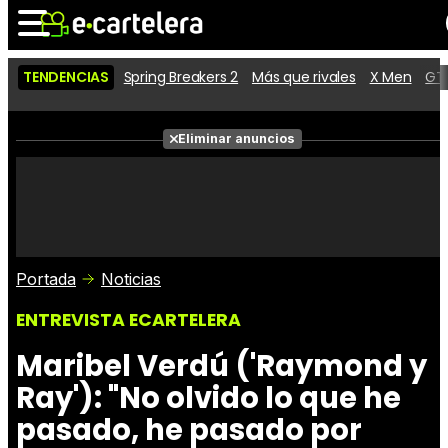
TENDENCIAS
Spring Breakers 2
Más que rivales
X Men
GTA
Noticias
Cartelera
Películas
Eliminar anuncios
Series
Vídeos
Taquilla
Fotos
Premios
Rostros
Críticas
Entradas
Portada
Noticias
ENTREVISTA ECARTELERA
Maribel Verdú ('Raymond y
Ray'): "No olvido lo que he
pasado, he pasado por