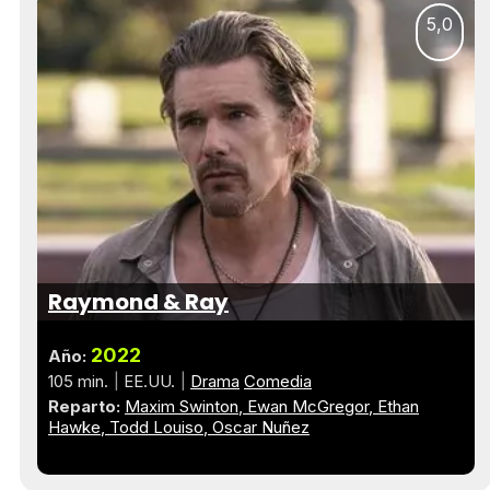
5,0
Raymond & Ray
2022
Año:
105 min.
EE.UU.
Drama
Comedia
Reparto:
Maxim Swinton
Ewan McGregor
Ethan
Hawke
Todd Louiso
Oscar Nuñez