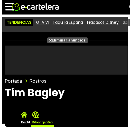
TENDENCIAS
GTA VI
Taquilla España
Fracasos Disney
Spi
Noticias
Cartelera
Películas
Eliminar anuncios
Series
Vídeos
Taquilla
Fotos
Premios
Rostros
Críticas
Entradas
Portada
Rostros
Tim Bagley
Perfil
Filmografía