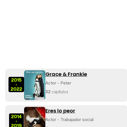
Grace & Frankie
2015
Actor - Peter
-
2022
32
capítulos
Eres lo peor
2014
Actor - Trabajador social
-
2019