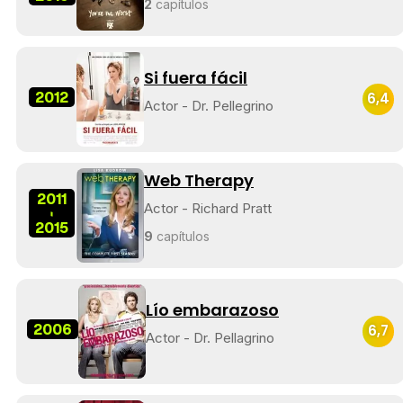
2
capítulos
Si fuera fácil
2012
6,4
Actor - Dr. Pellegrino
Web Therapy
2011
Actor - Richard Pratt
-
2015
9
capítulos
Lío embarazoso
2006
6,7
Actor - Dr. Pellagrino