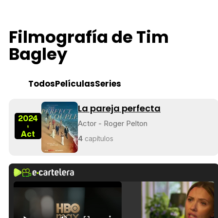
Filmografía de Tim
Bagley
Todos
Películas
Series
La pareja perfecta
2024
Actor - Roger Pelton
-
Act
4
capítulos