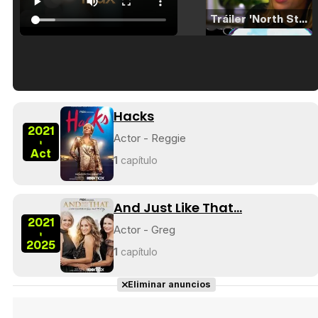
Tráiler 'North Star' (2023)
Tráiler en español de 'La isla olvidada'
Hacks
2021
Actor - Reggie
-
Act
1
capítulo
Tráiler 'Vida perra' (2026)
And Just Like That...
2021
Actor - Greg
-
2025
1
capítulo
Tráiler Oficial en VOSE 'The Audacity'
Eliminar anuncios