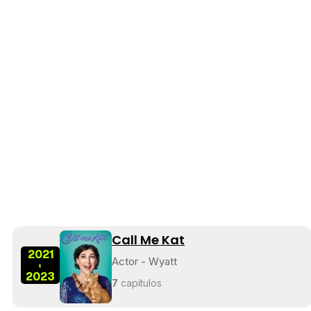
Call Me Kat
2021
Actor - Wyatt
-
2023
7
capítulos