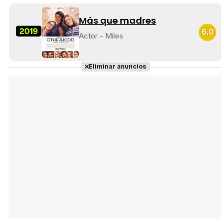
Más que madres
2019
6,0
Actor - Miles
Eliminar anuncios