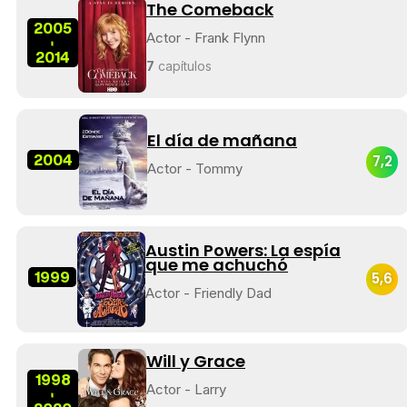
The Comeback
2005
Actor - Frank Flynn
-
2014
7
capítulos
El día de mañana
2004
7,2
Actor - Tommy
Austin Powers: La espía
que me achuchó
1999
5,6
Actor - Friendly Dad
Will y Grace
1998
Actor - Larry
-