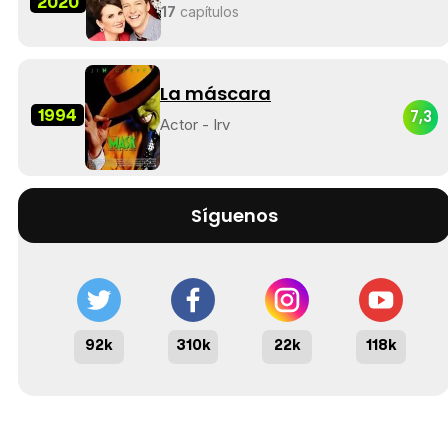
2020
17
capítulos
La máscara
1994
7,3
Actor - Irv
Síguenos
92k
310k
22k
118k