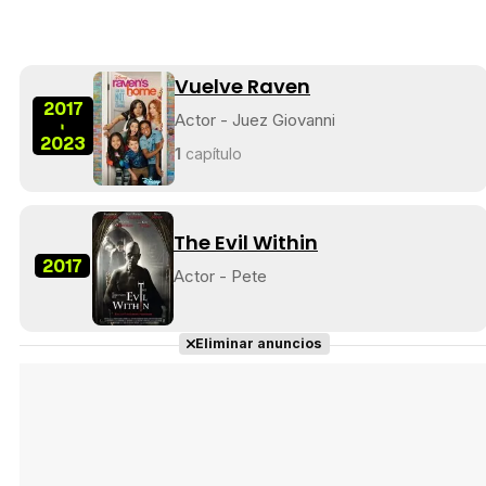
Vuelve Raven
2017
Actor - Juez Giovanni
-
2023
1
capítulo
The Evil Within
2017
Actor - Pete
Eliminar anuncios