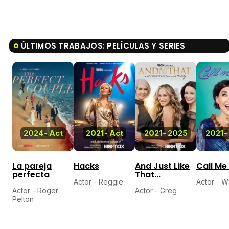
ÚLTIMOS TRABAJOS: PELÍCULAS Y SERIES
2024
-
Act
2021
-
Act
2021
-
2025
2021
-
La pareja
Hacks
And Just Like
Call Me
perfecta
That...
Actor - Reggie
Actor - W
Actor - Roger
Actor - Greg
Pelton