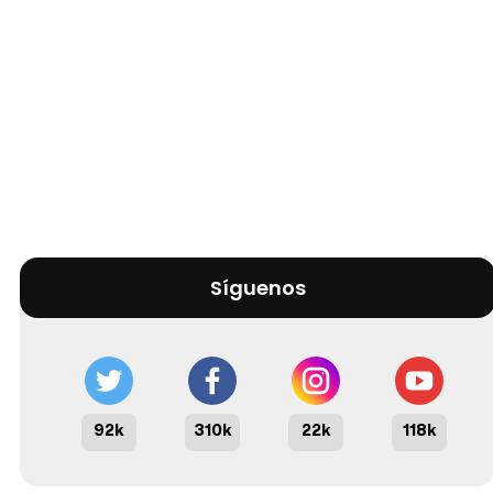
Síguenos
92k
310k
22k
118k