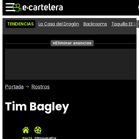
TENDENCIAS
La Casa del Dragón
Backrooms
Taquilla EE.UU
Noticias
Cartelera
Películas
Eliminar anuncios
Series
Vídeos
Taquilla
Fotos
Premios
Rostros
Críticas
Entradas
Portada
Rostros
Tim Bagley
Perfil
Filmografía