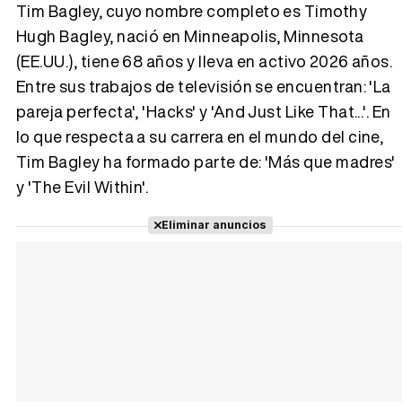
Tim Bagley, cuyo nombre completo es Timothy
Hugh Bagley, nació en Minneapolis, Minnesota
(EE.UU.), tiene 68 años y lleva en activo 2026 años.
Tráiler 'Vida perra' (2026)
Entre sus trabajos de televisión se encuentran: 'La
pareja perfecta', 'Hacks' y 'And Just Like That...'. En
lo que respecta a su carrera en el mundo del cine,
Tim Bagley ha formado parte de: 'Más que madres'
Tráiler Oficial en VOSE 'The Audacity'
y 'The Evil Within'.
Eliminar anuncios
Tráiler en español 'Outcome' (2026)
Tráiler 'Do Not Enter' (2026)