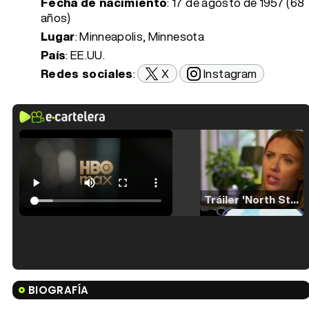
Fecha de nacimiento
:
17 de agosto de 1957 (68
años)
Lugar
: Minneapolis, Minnesota
País
: EE.UU.
Redes sociales
:
X
Instagram
Tráiler 'North Star' (2023)
Tráiler en español de 'La isla olvidada'
BIOGRAFÍA