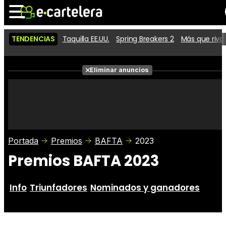
TENDENCIAS
Taquilla EE.UU.
Spring Breakers 2
Más que riva
Noticias
Cartelera
Películas
Eliminar anuncios
Series
Vídeos
Taquilla
Fotos
Premios
Rostros
Críticas
Entradas
Portada
Premios
BAFTA
2023
Premios BAFTA 2023
Info
Triunfadores
Nominados y ganadores