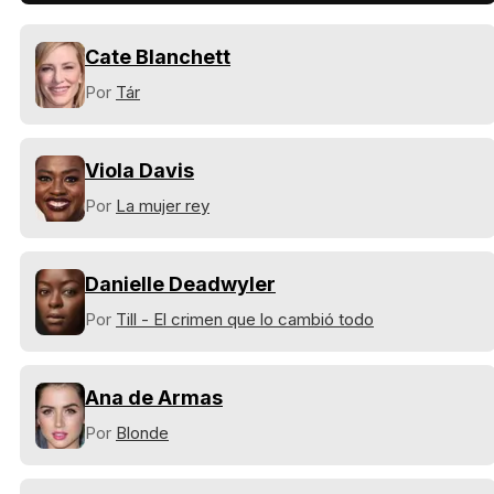
Cate Blanchett
Por
Tár
Viola Davis
Por
La mujer rey
Danielle Deadwyler
Por
Till - El crimen que lo cambió todo
Ana de Armas
Por
Blonde