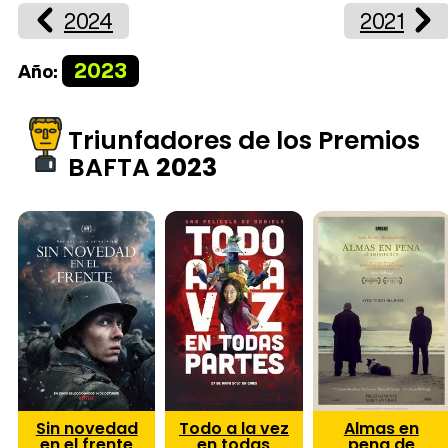
2024
2021
2023
Año:
Triunfadores de los Premios
BAFTA
2023
Sin novedad
Todo a la vez
Almas en
en el frente
en todas
pena de