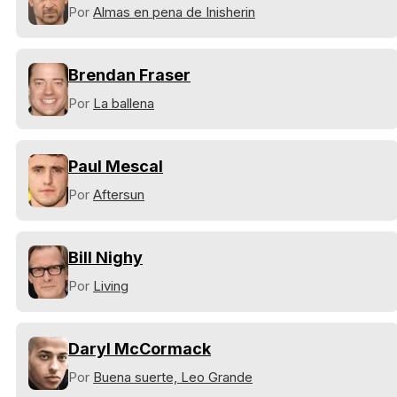
Por
Almas en pena de Inisherin
Brendan Fraser
Por
La ballena
Paul Mescal
Por
Aftersun
Bill Nighy
Por
Living
Daryl McCormack
Por
Buena suerte, Leo Grande