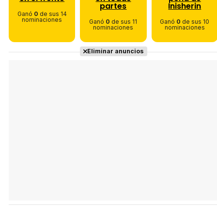
partes
Inisherin
Ganó
0
de sus 14
nominaciones
Ganó
0
de sus 11
Ganó
0
de sus 10
nominaciones
nominaciones
Eliminar anuncios