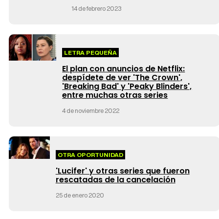
14 de febrero 2023
LETRA PEQUEÑA
El plan con anuncios de Netflix:
despídete de ver 'The Crown',
'Breaking Bad' y 'Peaky Blinders',
entre muchas otras series
4 de noviembre 2022
OTRA OPORTUNIDAD
'Lucifer' y otras series que fueron
rescatadas de la cancelación
25 de enero 2020