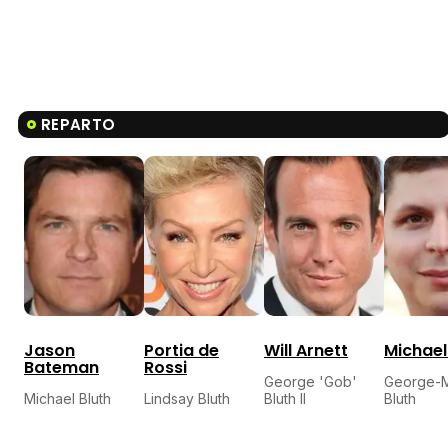
REPARTO
Jason
Portia de
Will Arnett
Michael
Bateman
Rossi
George 'Gob'
George-M
Michael Bluth
Lindsay Bluth
Bluth II
Bluth