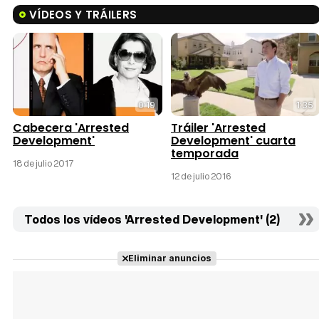
VÍDEOS Y TRÁILERS
0:19
1:35
Cabecera 'Arrested
Tráiler 'Arrested
Development'
Development' cuarta
temporada
18 de julio 2017
12 de julio 2016
Todos los vídeos 'Arrested Development' (2)
Eliminar anuncios