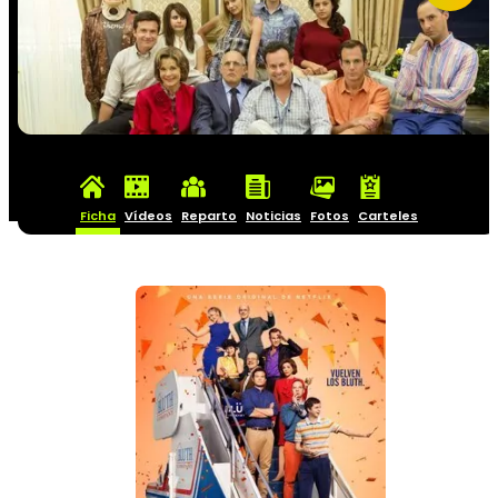
Ficha
Vídeos
Reparto
Noticias
Fotos
Carteles