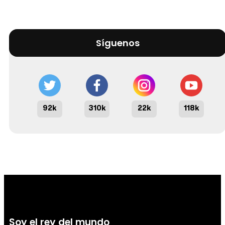
Síguenos
92k
310k
22k
118k
Soy el rey del mundo