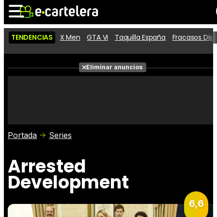
TENDENCIAS
X Men
GTA VI
Taquilla España
Fracasos Dis
Noticias
Cartelera
Películas
Eliminar anuncios
Series
Vídeos
Taquilla
Fotos
Premios
Rostros
Críticas
Entradas
Portada
Series
Arrested
Development
6,6