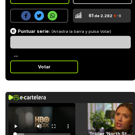
61
de 2.282
-9
Puntuar serie:
(Arrastra la barra y pulsa Votar)
...
Votar
Tráiler 'North Star' (2023)