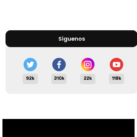
Síguenos
92k
310k
22k
118k