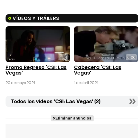
VÍDEOS Y TRÁILERS
1:54
0:30
Promo Regreso 'CSI: Las
Cabecera 'CSI: Las
Vegas'
Vegas'
20 de mayo 2021
1 de abril 2021
Todos los vídeos 'CSI: Las Vegas' (2)
Eliminar anuncios