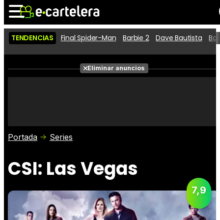
TENDENCIAS
Final Spider-Man
Barbie 2
Dave Bautista
Ba
Noticias
Cartelera
Películas
Eliminar anuncios
Series
Vídeos
Taquilla
Fotos
Premios
Rostros
Críticas
Entradas
Portada
Series
CSI: Las Vegas
7,9