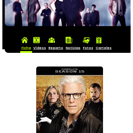
Ficha
Vídeos
Reparto
Noticias
Fotos
Carteles