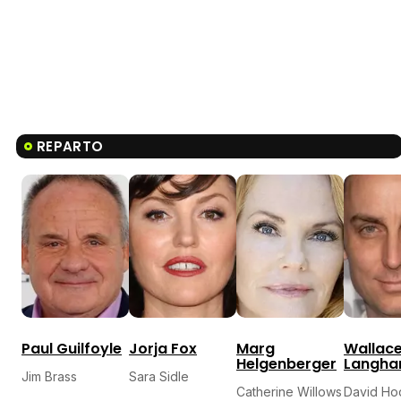
REPARTO
Paul Guilfoyle
Jorja Fox
Marg
Wallac
Helgenberger
Langh
Jim Brass
Sara Sidle
Catherine Willows
David Ho