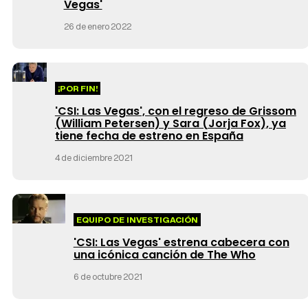
Vegas'
26 de enero 2022
¡POR FIN!
'CSI: Las Vegas', con el regreso de Grissom
(William Petersen) y Sara (Jorja Fox), ya
tiene fecha de estreno en España
4 de diciembre 2021
EQUIPO DE INVESTIGACIÓN
'CSI: Las Vegas' estrena cabecera con
una icónica canción de The Who
6 de octubre 2021