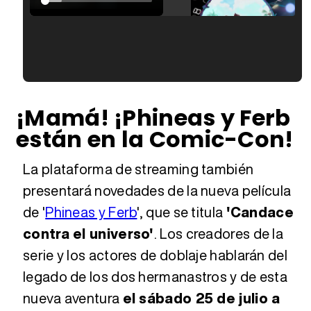
Tráiler en español de 'La isla olvidada'
Tráiler 'Vida perra' (2026)
¡Mamá! ¡Phineas y Ferb
están en la Comic-Con!
Tráiler Oficial en VOSE 'The Audacity'
La plataforma de streaming también
presentará novedades de la nueva película
de '
Phineas y Ferb
', que se titula
'Candace
Tráiler en español 'Outcome' (2026)
contra el universo'
. Los creadores de la
serie y los actores de doblaje hablarán del
legado de los dos hermanastros y de esta
Tráiler 'Do Not Enter' (2026)
nueva aventura
el sábado 25 de julio a