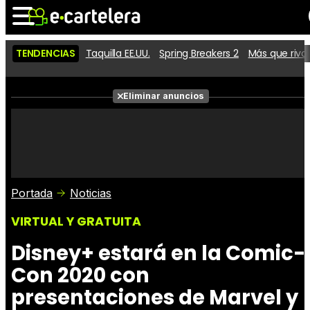
TENDENCIAS
Taquilla EE.UU.
Spring Breakers 2
Más que riva
Noticias
Cartelera
Películas
Eliminar anuncios
Series
Vídeos
Taquilla
Fotos
Premios
Rostros
Críticas
Entradas
Portada
Noticias
VIRTUAL Y GRATUITA
Disney+ estará en la Comic-
Con 2020 con
presentaciones de Marvel y