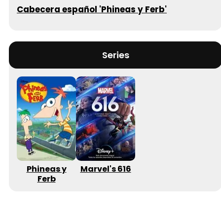
Cabecera español 'Phineas y Ferb'
Series
Phineas y
Marvel's 616
Ferb