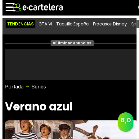
TENDENCIAS
GTA VI
Taquilla España
Fracasos Disney
Spi
Noticias
Cartelera
Películas
Eliminar anuncios
Series
Vídeos
Taquilla
Fotos
Premios
Rostros
Críticas
Entradas
Portada
Series
Verano azul
8,0