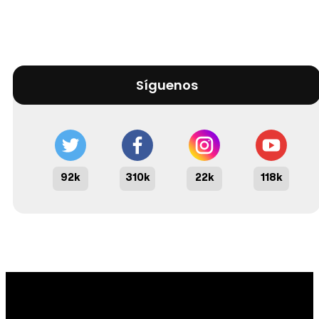
Síguenos
92k
310k
22k
118k