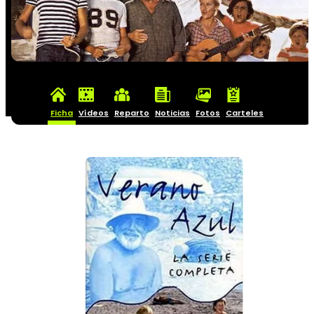
Ficha
Vídeos
Reparto
Noticias
Fotos
Carteles