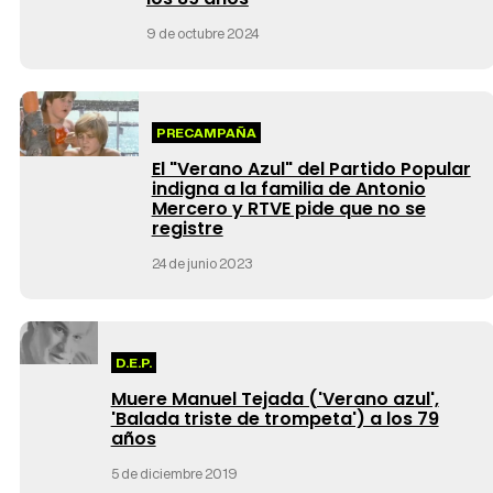
9 de octubre 2024
PRECAMPAÑA
El "Verano Azul" del Partido Popular
indigna a la familia de Antonio
Mercero y RTVE pide que no se
registre
24 de junio 2023
D.E.P.
Muere Manuel Tejada ('Verano azul',
'Balada triste de trompeta') a los 79
años
5 de diciembre 2019