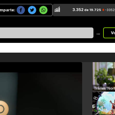
3.352
mparte:
de 19.725
-3352
...
V