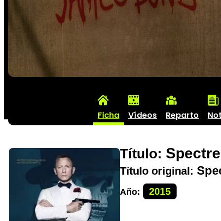
Ficha
Vídeos
Reparto
Not
Spectre
Título:
Spec
Título original:
2015
Año: