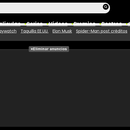
elículas
Series
Vídeos
Premios
Rostros
aywatch
Taquilla EE.UU.
Elon Musk
Spider-Man post créditos
Películas
Eliminar anuncios
Fotos
Entradas