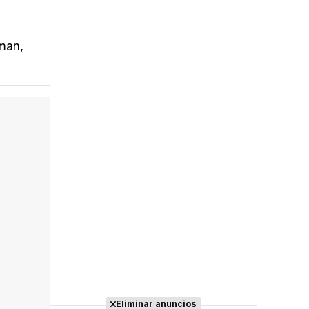
Tráiler 'Do Not Enter' (2026)
gman,
Eliminar anuncios