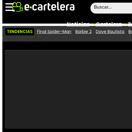
Noticias
Cartelera
P
TENDENCIAS
Final Spider-Man
Barbie 2
Dave Bautista
B
Noticias
Cartelera
Vídeos
Taquilla
Rostros
Críticas