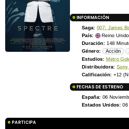
INFORMACIÓN
Saga:
007: James B
País:
Reino Unido
Duración:
148 Minut
Género:
Acción
Estudios:
Metro Go
Distribuidora:
Sony 
Calificación:
+12 (N
FECHAS DE ESTRENO
España:
06 Noviemb
Estados Unidos:
06 
PARTICIPA