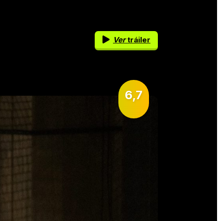
Ver
tráiler
6,7