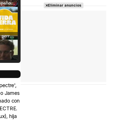
Tráiler en español de 'La isla olvidada'
Eliminar anuncios
Tráiler 'Vida perra' (2026)
Tráiler Oficial en VOSE 'The Audacity'
pectre',
omo James
onado con
Tráiler en español 'Outcome' (2026)
SPECTRE.
), hija